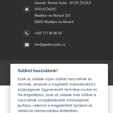
vlastník: Roman Kylar - RYZE ČESKÁ
SPOLEČNOST
Mladějov na Moravě 153
56935 Mladějov na Moravě
+420 777 96 96 03
info@garden-parts.cz
Sütiket használunk!
Ezek az oldalak olyan sütiket használnak és
tárolnak, amelyek a megfelelő működésükhöz
szükségesek (úgynevezett technikai cookie-k).
Ha engedélyezi, ezek az oldalak más sütiket is
használnak szolgáltatásaink minőségének
javítása, valamint a megjelenített tartalom és
reklámok testreszabása érdekében.