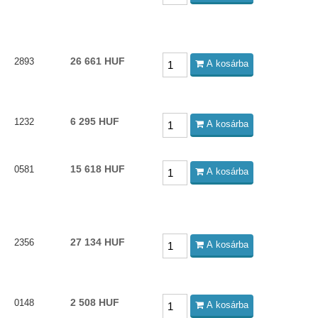
26 661 HUF
2893
A kosárba
6 295 HUF
1232
A kosárba
15 618 HUF
0581
A kosárba
27 134 HUF
2356
A kosárba
2 508 HUF
0148
A kosárba