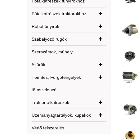
Pótalkatrészek fűnyírókhoz
Pótalkatrészek traktorokhoz
Robotfűnyírók
Szabályozó rugók
Szerszámok, műhely
Szűrők
Tömítés, Forgótengelyek
tömszelencéi
Traktor alkatrészek
Üzemanyagtartályok, kupakok
Védő felszerelés