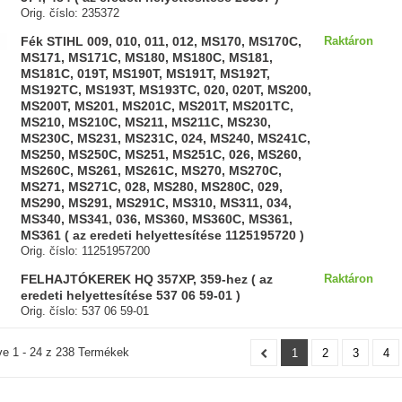
Orig. číslo: 235372
Fék STIHL 009, 010, 011, 012, MS170, MS170C,
Raktáron
MS171, MS171C, MS180, MS180C, MS181,
MS181C, 019T, MS190T, MS191T, MS192T,
MS192TC, MS193T, MS193TC, 020, 020T, MS200,
MS200T, MS201, MS201C, MS201T, MS201TC,
MS210, MS210C, MS211, MS211C, MS230,
MS230C, MS231, MS231C, 024, MS240, MS241C,
MS250, MS250C, MS251, MS251C, 026, MS260,
MS260C, MS261, MS261C, MS270, MS270C,
MS271, MS271C, 028, MS280, MS280C, 029,
MS290, MS291, MS291C, MS310, MS311, 034,
MS340, MS341, 036, MS360, MS360C, MS361,
MS361 ( az eredeti helyettesítése 1125195720 )
Orig. číslo: 11251957200
FELHAJTÓKEREK HQ 357XP, 359-hez ( az
Raktáron
eredeti helyettesítése 537 06 59-01 )
Orig. číslo: 537 06 59-01
ve 1 - 24 z 238 Termékek
1
2
3
4