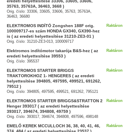
eredeti helyettesítése 33306, 33605, 33606,
35763, 35763A, 36463, 3668 )
Orig. číslo: 33306, 33605, 33606, 35763, 35763A,
36463, 36680
ELEKTROMOS INDÍTÓ Zongshen 188F orig.
Raktáron
100009717-es szám HONDA GX340, GX390-hez
is ( az eredeti helyettesítése 31210-ZE3-01 )
Orig. číslo: 31210-ZE3-013, 100009717
Elektromos indítómotor takarója B&S-hez ( az
Raktáron
eredeti helyettesítése 39553 )
Orig. číslo: 395537
ELEKTROMOS STARTER BRIGGS
Raktáron
TRAKTOROKHOZ 1- HENGERES ( az eredeti
helyettesítése 394805, 497595, 499521, 691262,
79512 )
Orig. číslo: 394805, 497595, 499521, 691262, 795121
ELEKTROMOS STARTER BRIGGS&STRATTON 2
Raktáron
Henger 393017 ( az eredeti helyettesítése
393017, 394674, 394808, 49759 )
Orig. číslo: 393017, 394674, 394808, 497596, 498148
EMELŐ KEREK MCCULLOCH 36, 38, 40, 41, 46,
Raktáron
374, 484 ( az eredeti helyettesítése 23537 )