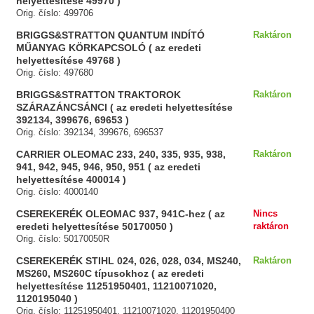
helyettesítése 49970 )
Orig. číslo: 499706
BRIGGS&STRATTON QUANTUM INDÍTÓ
Raktáron
MŰANYAG KÖRKAPCSOLÓ ( az eredeti
helyettesítése 49768 )
Orig. číslo: 497680
BRIGGS&STRATTON TRAKTOROK
Raktáron
SZÁRAZÁNCSÁNCI ( az eredeti helyettesítése
392134, 399676, 69653 )
Orig. číslo: 392134, 399676, 696537
CARRIER OLEOMAC 233, 240, 335, 935, 938,
Raktáron
941, 942, 945, 946, 950, 951 ( az eredeti
helyettesítése 400014 )
Orig. číslo: 4000140
CSEREKERÉK OLEOMAC 937, 941C-hez ( az
Nincs
eredeti helyettesítése 50170050 )
raktáron
Orig. číslo: 50170050R
CSEREKERÉK STIHL 024, 026, 028, 034, MS240,
Raktáron
MS260, MS260C típusokhoz ( az eredeti
helyettesítése 11251950401, 11210071020,
1120195040 )
Orig. číslo: 11251950401, 11210071020, 11201950400