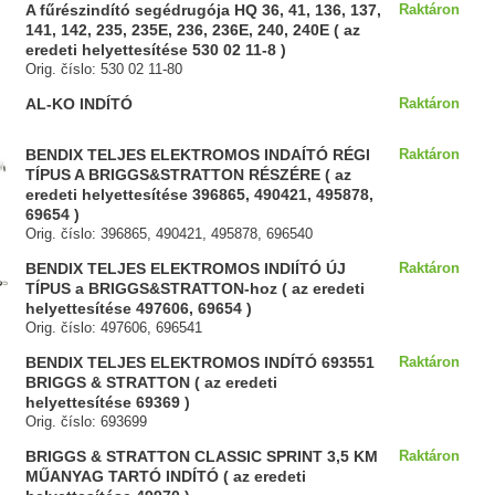
A fűrészindító segédrugója HQ 36, 41, 136, 137,
Raktáron
141, 142, 235, 235E, 236, 236E, 240, 240E ( az
eredeti helyettesítése 530 02 11-8 )
Orig. číslo: 530 02 11-80
AL-KO INDÍTÓ
Raktáron
BENDIX TELJES ELEKTROMOS INDAÍTÓ RÉGI
Raktáron
TÍPUS A BRIGGS&STRATTON RÉSZÉRE ( az
eredeti helyettesítése 396865, 490421, 495878,
69654 )
Orig. číslo: 396865, 490421, 495878, 696540
BENDIX TELJES ELEKTROMOS INDIÍTÓ ÚJ
Raktáron
TÍPUS a BRIGGS&STRATTON-hoz ( az eredeti
helyettesítése 497606, 69654 )
Orig. číslo: 497606, 696541
BENDIX TELJES ELEKTROMOS INDÍTÓ 693551
Raktáron
BRIGGS & STRATTON ( az eredeti
helyettesítése 69369 )
Orig. číslo: 693699
BRIGGS & STRATTON CLASSIC SPRINT 3,5 KM
Raktáron
MŰANYAG TARTÓ INDÍTÓ ( az eredeti