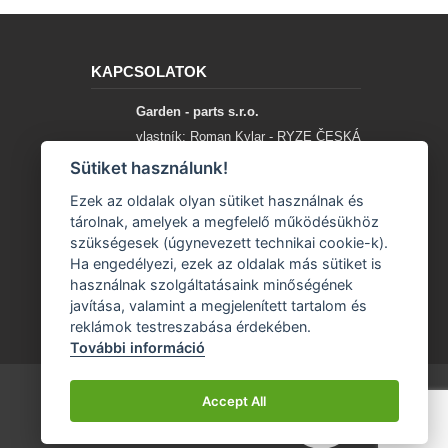
KAPCSOLATOK
Garden - parts s.r.o.
vlastník: Roman Kylar - RYZE ČESKÁ
SPOLEČNOST
Sütiket használunk!
Mladějov na Moravě 153
Ezek az oldalak olyan sütiket használnak és
56935 Mladějov na Moravě
tárolnak, amelyek a megfelelő működésükhöz
szükségesek (úgynevezett technikai cookie-k).
+420 777 96 96 03
Ha engedélyezi, ezek az oldalak más sütiket is
használnak szolgáltatásaink minőségének
info@garden-parts.cz
javítása, valamint a megjelenített tartalom és
reklámok testreszabása érdekében.
További információ
Accept All