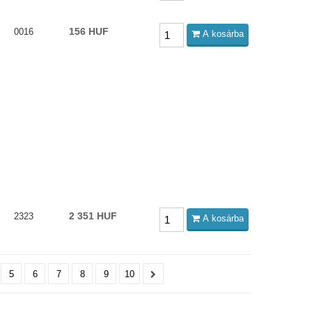
156 HUF
0016
A kosárba
2 351 HUF
2323
A kosárba
5
6
7
8
9
10