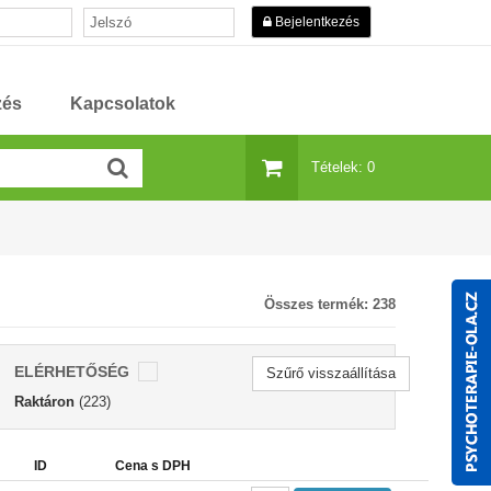
Bejelentkezés
zés
Kapcsolatok
Tételek: 0
Összes termék:
238
ELÉRHETŐSÉG
Szűrő visszaállítása
Raktáron
(223)
ID
Cena s DPH