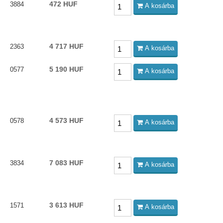
472 HUF
3884
A kosárba
4 717 HUF
2363
A kosárba
5 190 HUF
0577
A kosárba
4 573 HUF
0578
A kosárba
7 083 HUF
3834
A kosárba
3 613 HUF
1571
A kosárba