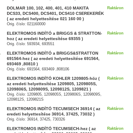
DOLMAR 100, 102, 400, 401, 410 MAKITA
Raktáron
DCS33, DCS400, DCS401, DCS410 CSEREKERÉK
( az eredeti helyettesítése 021 160 00 )
Orig. číslo: 021160000
ELEKTROMOS INDÍTÓ a BRIGGS & STRATTON-
Raktáron
hoz ( az eredeti helyettesítése 69355 )
Orig. číslo: 593934, 693551
ELEKTROMOS INDÍTÓ a BRIGGS&STRATTON
Raktáron
691564-hez ( az eredeti helyettesítése 691564,
693469 ,80810 )
Orig. číslo: 691564, 693469 ,808106
ELEKTROMOS INDÍTÓ KOHLER 1209805-höz (
Raktáron
az eredeti helyettesítése 1209805, 1209805S,
1209806S, 1209809S, 1209812S, 1209821 )
Orig. číslo: 1209805, 1209805S, 1209806S, 1209809S,
1209812S, 1209821S
ELEKTROMOS INDÍTÓ TECUMSECH 36914 ( az
Raktáron
eredeti helyettesítése 36914, 37425, 73032 )
Orig. číslo: 36914, 37425, 730326
ELEKTROMOS INDÍTÓ TECUMSECH-hez ( az
Raktáron