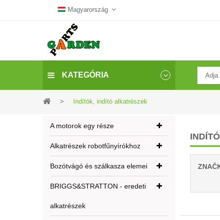
Magyarország
KATEGÓRIA
>
Indítók, indító alkatrészek
A motorok egy része
INDÍT
Alkatrészek robotfűnyírókhoz
Bozótvágó és szálkasza elemei
ZNAČ
BRIGGS&STRATTON - eredeti
alkatrészek