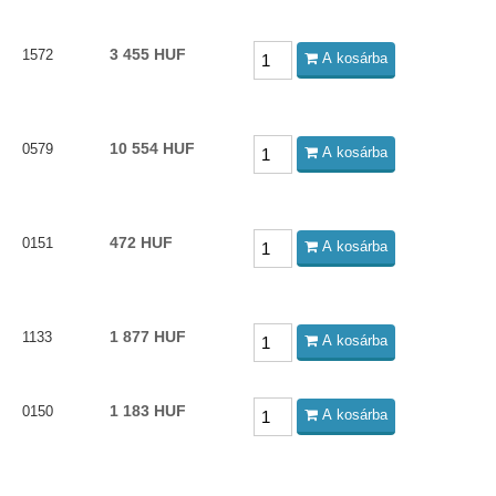
3 455 HUF
1572
A kosárba
10 554 HUF
0579
A kosárba
472 HUF
0151
A kosárba
1 877 HUF
1133
A kosárba
1 183 HUF
0150
A kosárba