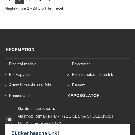
Megtekintve 1 - 24 z 64 Termékek
INFORMATION
Fizetési módok
Bevezetés
Kik vagyunk
Felhasználási feltételek
Áruszállítás és szállítás
Panasz
KAPCSOLATOK
Kapcsolatok
Garden - parts s.r.o.
vlastník: Roman Kylar - RYZE ČESKÁ SPOLEČNOST
Mladějov na Moravě 153
56935 Mladějov na Moravě
Sütiket használunk!