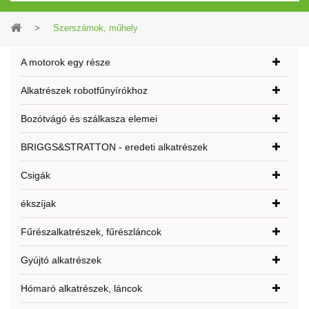
>
Szerszámok, műhely
A motorok egy része
Alkatrészek robotfűnyírókhoz
Bozótvágó és szálkasza elemei
BRIGGS&STRATTON - eredeti alkatrészek
Csigák
ékszíjak
Fűrészalkatrészek, fűrészláncok
Gyújtó alkatrészek
Hómaró alkatrészek, láncok