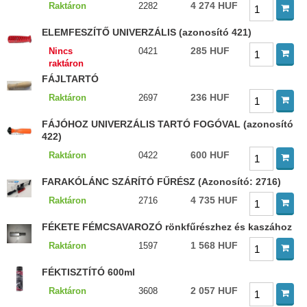
4 274 HUF
Raktáron
2282
ELEMFESZÍTŐ UNIVERZÁLIS (azonosító 421)
285 HUF
Nincs
0421
raktáron
FÁJLTARTÓ
236 HUF
Raktáron
2697
FÁJÓHOZ UNIVERZÁLIS TARTÓ FOGÓVAL (azonosító
422)
600 HUF
Raktáron
0422
FARAKÓLÁNC SZÁRÍTÓ FŰRÉSZ (Azonosító: 2716)
4 735 HUF
Raktáron
2716
FÉKETE FÉMCSAVAROZÓ rönkfűrészhez és kaszához
1 568 HUF
Raktáron
1597
FÉKTISZTÍTÓ 600ml
2 057 HUF
Raktáron
3608