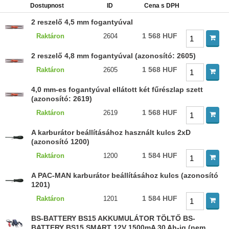
Dostupnost
ID
Cena s DPH
2 reszelő 4,5 mm fogantyúval
1 568 HUF
Raktáron
2604
2 reszelő 4,8 mm fogantyúval (azonosító: 2605)
1 568 HUF
Raktáron
2605
4,0 mm-es fogantyúval ellátott két fűrészlap szett
(azonosító: 2619)
1 568 HUF
Raktáron
2619
A karburátor beállításához használt kulcs 2xD
(azonosító 1200)
1 584 HUF
Raktáron
1200
A PAC-MAN karburátor beállításához kulcs (azonosító
1201)
1 584 HUF
Raktáron
1201
BS-BATTERY BS15 AKKUMULÁTOR TÖLTŐ BS-
BATTERY BS15 SMART 12V 1500mA 30 Ah-ig (nem