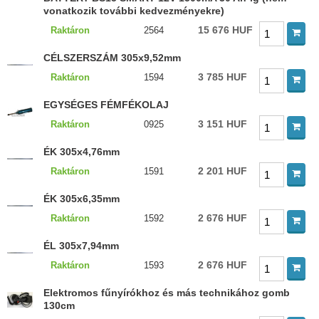
vonatkozik további kedvezményekre)
15 676 HUF
Raktáron
2564
CÉLSZERSZÁM 305x9,52mm
3 785 HUF
Raktáron
1594
EGYSÉGES FÉMFÉKOLAJ
3 151 HUF
Raktáron
0925
ÉK 305x4,76mm
2 201 HUF
Raktáron
1591
ÉK 305x6,35mm
2 676 HUF
Raktáron
1592
ÉL 305x7,94mm
2 676 HUF
Raktáron
1593
Elektromos fűnyírókhoz és más technikához gomb
130cm