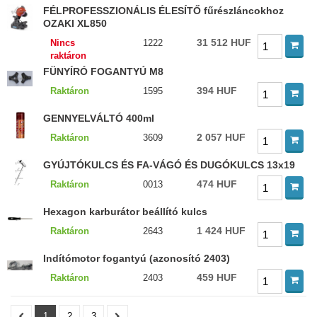
FÉLPROFESSZIONÁLIS ÉLESÍTŐ fűrészláncokhoz
OZAKI XL850
31 512 HUF
Nincs
1222
raktáron
FÜNYÍRÓ FOGANTYÚ M8
394 HUF
Raktáron
1595
GENNYELVÁLTÓ 400ml
2 057 HUF
Raktáron
3609
GYÚJTÓKULCS ÉS FA-VÁGÓ ÉS DUGÓKULCS 13x19
474 HUF
Raktáron
0013
Hexagon karburátor beállító kulcs
1 424 HUF
Raktáron
2643
Indítómotor fogantyú (azonosító 2403)
459 HUF
Raktáron
2403
1
2
3