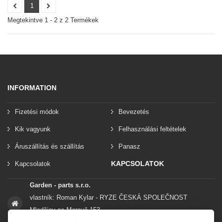
1
Megtekintve 1 - 2 z 2 Termékek
INFORMATION
Fizetési módok
Bevezetés
Kik vagyunk
Felhasználási feltételek
Áruszállítás és szállítás
Panasz
KAPCSOLATOK
Kapcsolatok
Garden - parts s.r.o.
vlastník: Roman Kylar - RYZE ČESKÁ SPOLEČNOST
Mladějov na Moravě 153