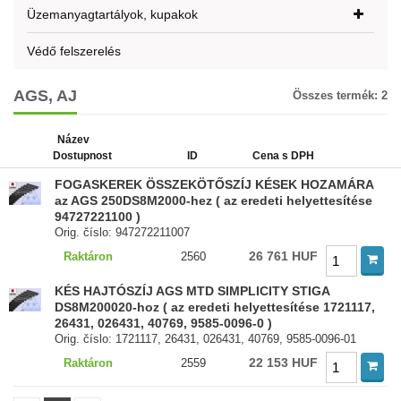
Üzemanyagtartályok, kupakok
Védő felszerelés
AGS, AJ
Összes termék:
2
Název
Dostupnost
ID
Cena s DPH
FOGASKEREK ÖSSZEKÖTŐSZÍJ KÉSEK HOZAMÁRA
az AGS 250DS8M2000-hez ( az eredeti helyettesítése
94727221100 )
Orig. číslo: 947272211007
26 761 HUF
Raktáron
2560
KÉS HAJTÓSZÍJ AGS MTD SIMPLICITY STIGA
DS8M200020-hoz ( az eredeti helyettesítése 1721117,
26431, 026431, 40769, 9585-0096-0 )
Orig. číslo: 1721117, 26431, 026431, 40769, 9585-0096-01
22 153 HUF
Raktáron
2559