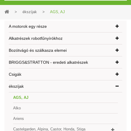
>
ékszíjak
>
AGS, AJ
A motorok egy része
Alkatrészek robotfűnyírókhoz
Bozótvágó és szálkasza elemei
BRIGGS&STRATTON - eredeti alkatrészek
Csigák
ékszíjak
AGS, AJ
Alko
Ariens
Castelgarden, Alpina, Castor, Honda, Stiga