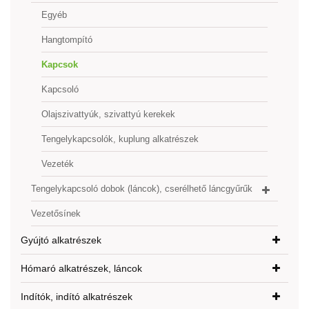
Egyéb
Hangtompító
Kapcsok
Kapcsoló
Olajszivattyúk, szivattyú kerekek
Tengelykapcsolók, kuplung alkatrészek
Vezeték
Tengelykapcsoló dobok (láncok), cserélhető láncgyűrűk
Vezetősínek
Gyújtó alkatrészek
Hómaró alkatrészek, láncok
Indítók, indító alkatrészek