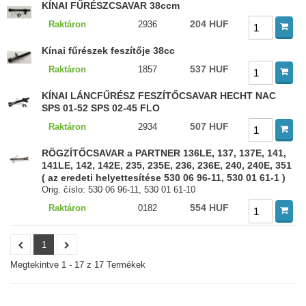
KÍNAI FŰRÉSZCSAVAR 38ccm
204 HUF
Raktáron
2936
Kínai fűrészek feszítője 38cc
537 HUF
Raktáron
1857
KÍNAI LÁNCFŰRÉSZ FESZÍTŐCSAVAR HECHT NAC
SPS 01-52 SPS 02-45 FLO
507 HUF
Raktáron
2934
RÖGZÍTŐCSAVAR a PARTNER 136LE, 137, 137E, 141,
141LE, 142, 142E, 235, 235E, 236, 236E, 240, 240E, 351
( az eredeti helyettesítése 530 06 96-11, 530 01 61-1 )
Orig. číslo: 530 06 96-11, 530 01 61-10
554 HUF
Raktáron
0182
1
Megtekintve 1 - 17 z 17 Termékek