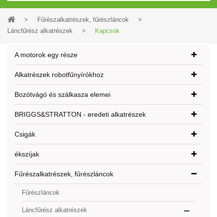
>
Fűrészalkatrészek, fűrészláncok
>
Láncfűrész alkatrészek
>
Kapcsok
A motorok egy része
Alkatrészek robotfűnyírókhoz
Bozótvágó és szálkasza elemei
BRIGGS&STRATTON - eredeti alkatrészek
Csigák
ékszíjak
Fűrészalkatrészek, fűrészláncok
Fűrészláncok
Láncfűrész alkatrészek