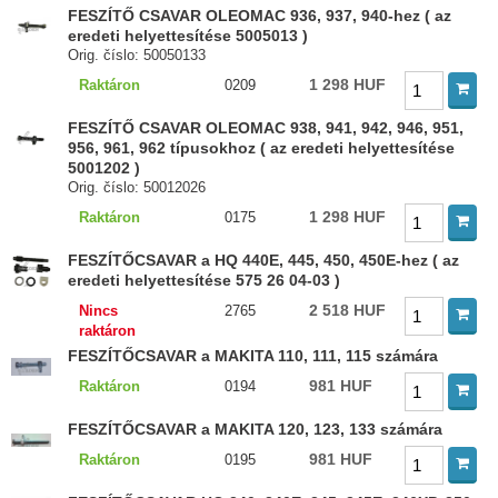
FESZÍTŐ CSAVAR OLEOMAC 936, 937, 940-hez ( az
eredeti helyettesítése 5005013 )
Orig. číslo: 50050133
1 298 HUF
Raktáron
0209
FESZÍTŐ CSAVAR OLEOMAC 938, 941, 942, 946, 951,
956, 961, 962 típusokhoz ( az eredeti helyettesítése
5001202 )
Orig. číslo: 50012026
1 298 HUF
Raktáron
0175
FESZÍTŐCSAVAR a HQ 440E, 445, 450, 450E-hez ( az
eredeti helyettesítése 575 26 04-03 )
2 518 HUF
Nincs
2765
raktáron
FESZÍTŐCSAVAR a MAKITA 110, 111, 115 számára
981 HUF
Raktáron
0194
FESZÍTŐCSAVAR a MAKITA 120, 123, 133 számára
981 HUF
Raktáron
0195