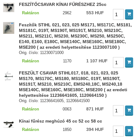
FESZÍTŐCSAVAR KÍNAI FŰRÉSZHEZ 25cc
553 HUF
Raktáron
2962
Feszítők STIHL 021, 023, 025 MS171, MS171C, MS181,
MS181C, 019T, MS190T, MS191T, MS210, MS210C,
MS211, MS211C, MS230, MS230C, MS250, MS250C,
E140, E160, E180C, MSE140C, MSE160C, MSE180C,
MSE200 ( az eredeti helyettesítése 1123007100 )
Orig. číslo: 11230071000
1 107 HUF
Raktáron
1170
FESZÜLT CSAVAR STIHL017, 018, 021, 023, 025
MS170, MS170C, MS180, MS180C, 019T, MS190T,
MS191T, MS210, MS210C, EMS240,18C, MS240,18
MSE140C, MSE160C, MSE180C, MSE200 ( az eredeti
helyettesítése 11236641605, 1120664150 )
Orig. číslo: 11236641605, 11206641500
871 HUF
Raktáron
0063
Kínai fűrész meghúzó 45 cc 52 cc 58 cc
394 HUF
Raktáron
1850