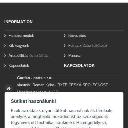
INFORMATION
Fizetési módok
Bevezetés
Kik vagyunk
Felhasználási feltételek
Áruszállítás és szállítás
Panasz
KAPCSOLATOK
Kapcsolatok
Garden - parts s.r.o.
vlastník: Roman Kylar - RYZE ČESKÁ SPOLEČNOST
Mladějov na Moravě 153
56935 Mladějov na Moravě
Sütiket használunk!
Ezek az oldalak olyan sütiket használnak és tárolnak,
+420 777 96 96 03
amelyek a megfelelő működésükhöz szükségesek
(úgynevezett technikai cookie-k). Ha engedélyezi,
info@garden-parts.cz