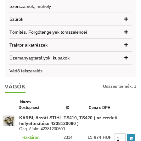
Szerszámok, műhely
Szűrők
Tömítés, Forgótengelyek tömszelencéi
Traktor alkatrészek
Üzemanyagtartályok, kupakok
Védő felszerelés
VÁGÓK
Összes termék:
3
Název
Dostupnost
ID
Cena s DPH
KARBI, őrzött STIHL TS410, TS420 ( az eredeti
helyettesítése 4238120060 )
Orig. číslo: 42381200600
15 674 HUF
Raktáron
2314