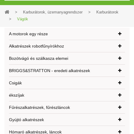
>
Karburátorok, üzemanyagrendszer
>
Karburátorok
>
Vágók
A motorok egy része
Alkatrészek robotfűnyírókhoz
Bozótvágó és szálkasza elemei
BRIGGS&STRATTON - eredeti alkatrészek
Csigák
ékszíjak
Fűrészalkatrészek, fűrészláncok
Gyújtó alkatrészek
Hómaró alkatrészek, láncok