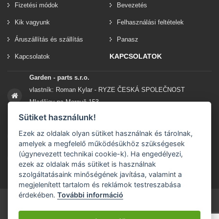
Fizetési módok
Bevezetés
Kik vagyunk
Felhasználási feltételek
Áruszállítás és szállítás
Panasz
KAPCSOLATOK
Kapcsolatok
Garden - parts s.r.o.
vlastník: Roman Kylar - RYZE ČESKÁ SPOLEČNOST
Mladějov na Moravě 153
56935 Mladějov na Moravě
Sütiket használunk!
Ezek az oldalak olyan sütiket használnak és tárolnak,
+420 777 96 96 03
amelyek a megfelelő működésükhöz szükségesek
(úgynevezett technikai cookie-k). Ha engedélyezi,
info@garden-parts.cz
ezek az oldalak más sütiket is használnak
szolgáltatásaink minőségének javítása, valamint a
megjelenített tartalom és reklámok testreszabása
érdekében.
További információ