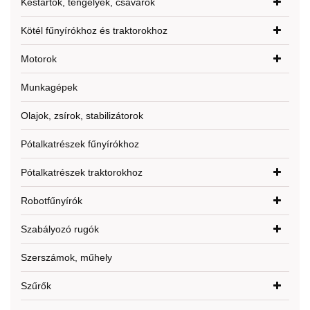
Késtartók, tengelyek, csavarok
Kötél fűnyírókhoz és traktorokhoz
Motorok
Munkagépek
Olajok, zsírok, stabilizátorok
Pótalkatrészek fűnyírókhoz
Pótalkatrészek traktorokhoz
Robotfűnyírók
Szabályozó rugók
Szerszámok, műhely
Szűrők