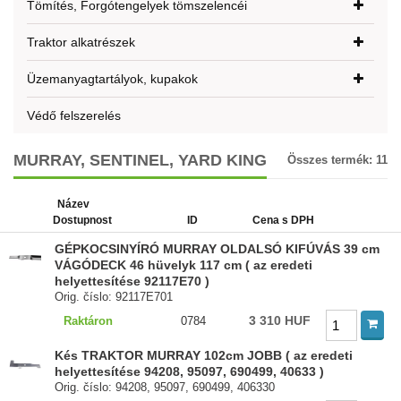
Tömítés, Forgótengelyek tömszelencéi
Traktor alkatrészek
Üzemanyagtartályok, kupakok
Védő felszerelés
MURRAY, SENTINEL, YARD KING
Összes termék:
11
Název
Dostupnost
ID
Cena s DPH
GÉPKOCSINYÍRÓ MURRAY OLDALSÓ KIFÚVÁS 39 cm
VÁGÓDECK 46 hüvelyk 117 cm ( az eredeti
helyettesítése 92117E70 )
Orig. číslo: 92117E701
3 310 HUF
Raktáron
0784
Kés TRAKTOR MURRAY 102cm JOBB ( az eredeti
helyettesítése 94208, 95097, 690499, 40633 )
Orig. číslo: 94208, 95097, 690499, 406330