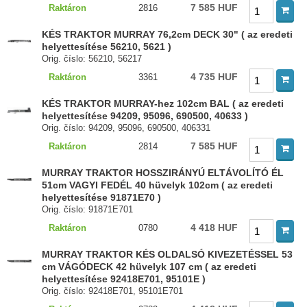
7 585 HUF
Raktáron
2816
KÉS TRAKTOR MURRAY 76,2cm DECK 30" ( az eredeti
helyettesítése 56210, 5621 )
Orig. číslo: 56210, 56217
4 735 HUF
Raktáron
3361
KÉS TRAKTOR MURRAY-hez 102cm BAL ( az eredeti
helyettesítése 94209, 95096, 690500, 40633 )
Orig. číslo: 94209, 95096, 690500, 406331
7 585 HUF
Raktáron
2814
MURRAY TRAKTOR HOSSZIRÁNYÚ ELTÁVOLÍTÓ ÉL
51cm VAGYI FEDÉL 40 hüvelyk 102cm ( az eredeti
helyettesítése 91871E70 )
Orig. číslo: 91871E701
4 418 HUF
Raktáron
0780
MURRAY TRAKTOR KÉS OLDALSÓ KIVEZETÉSSEL 53
cm VÁGÓDECK 42 hüvelyk 107 cm ( az eredeti
helyettesítése 92418E701, 95101E )
Orig. číslo: 92418E701, 95101E701