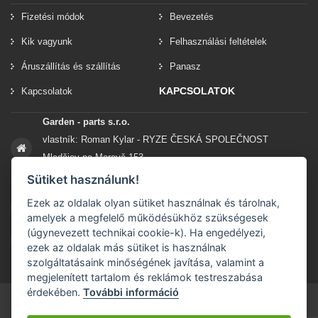
Fizetési módok
Bevezetés
Kik vagyunk
Felhasználási feltételek
Áruszállítás és szállítás
Panasz
KAPCSOLATOK
Kapcsolatok
Garden - parts s.r.o.
vlastník: Roman Kylar - RYZE ČESKÁ SPOLEČNOST
Mladějov na Moravě 153
56935 Mladějov na Moravě
Sütiket használunk!
Ezek az oldalak olyan sütiket használnak és tárolnak,
+420 777 96 96 03
amelyek a megfelelő működésükhöz szükségesek
(úgynevezett technikai cookie-k). Ha engedélyezi,
info@garden-parts.cz
ezek az oldalak más sütiket is használnak
szolgáltatásaink minőségének javítása, valamint a
megjelenített tartalom és reklámok testreszabása
érdekében.
További információ