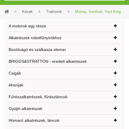
>
Kések
>
Traktorok
>
Murray, Sentinel, Yard King
A motorok egy része
Alkatrészek robotfűnyírókhoz
Bozótvágó és szálkasza elemei
BRIGGS&STRATTON - eredeti alkatrészek
Csigák
ékszíjak
Fűrészalkatrészek, fűrészláncok
Gyújtó alkatrészek
Hómaró alkatrészek, láncok