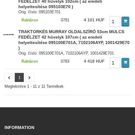
FEDÉLZET 40 hüvelyk 102cm ( az eredeti
helyettesítése 095103E70 )
Orig. číslo: 095103E701
4 101 HUF
Raktáron
0781
TRAKTORKÉS MURRAY OLDALSZÍRÓ 53cm MULCS
FEDÉLZET 42 hüvelyk 107cm ( az eredeti
helyettesítése 095100E701A, 7102106AYP, 1001429E70
)
Orig. číslo: 095100E701A, 7102106AYP, 1001429E701
4 418 HUF
Raktáron
0783
1
Megtekintve 1 - 11 z 11 Termékek
INFORMATION