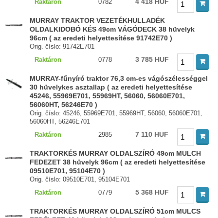
4 418 HUF
Raktáron
0782
MURRAY TRAKTOR VEZETÉKHULLADÉK
OLDALKIDOBÓ KÉS 49cm VÁGÓDECK 38 hüvelyk
96cm ( az eredeti helyettesítése 91742E70 )
Orig. číslo: 91742E701
3 785 HUF
Raktáron
0778
MURRAY-fűnyíró traktor 76,3 cm-es vágószélességgel
30 hüvelykes asztallap ( az eredeti helyettesítése
45246, 55969E701, 55969HT, 56060, 56060E701,
56060HT, 56246E70 )
Orig. číslo: 45246, 55969E701, 55969HT, 56060, 56060E701,
56060HT, 56246E701
7 110 HUF
Raktáron
2985
TRAKTORKÉS MURRAY OLDALSZÍRÓ 49cm MULCH
FEDEZET 38 hüvelyk 96cm ( az eredeti helyettesítése
09510E701, 95104E70 )
Orig. číslo: 09510E701, 95104E701
5 368 HUF
Raktáron
0779
TRAKTORKÉS MURRAY OLDALSZÍRÓ 51cm MULCS