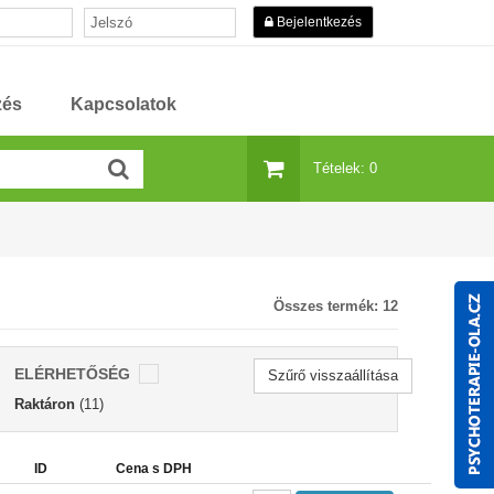
Bejelentkezés
zés
Kapcsolatok
Tételek: 0
Összes termék:
12
ELÉRHETŐSÉG
Szűrő visszaállítása
Raktáron
(11)
ID
Cena s DPH