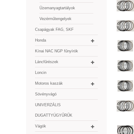
Üzemanyagtartályok
Vezérműtengelyek
Csapágyak FAG, SKF
Honda
Kínai NAC NGP fűnyírók
Láncfűrészek
Loncin
Motoros kaszák
Sövényvágó
UNIVERZÁLIS
DUGATTYÚGYŰRŰK
Vágók