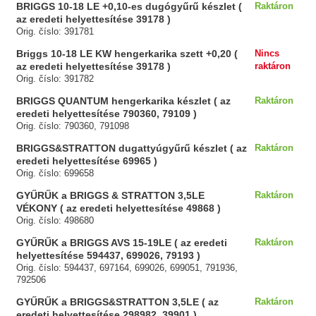
BRIGGS 10-18 LE +0,10-es dugógyűrű készlet (
Raktáron
az eredeti helyettesítése 39178 )
Orig. číslo: 391781
Briggs 10-18 LE KW hengerkarika szett +0,20 (
Nincs
az eredeti helyettesítése 39178 )
raktáron
Orig. číslo: 391782
BRIGGS QUANTUM hengerkarika készlet ( az
Raktáron
eredeti helyettesítése 790360, 79109 )
Orig. číslo: 790360, 791098
BRIGGS&STRATTON dugattyúgyűrű készlet ( az
Raktáron
eredeti helyettesítése 69965 )
Orig. číslo: 699658
GYŰRŰK a BRIGGS & STRATTON 3,5LE
Raktáron
VÉKONY ( az eredeti helyettesítése 49868 )
Orig. číslo: 498680
GYŰRŰK a BRIGGS AVS 15-19LE ( az eredeti
Raktáron
helyettesítése 594437, 699026, 79193 )
Orig. číslo: 594437, 697164, 699026, 699051, 791936,
792506
GYŰRŰK a BRIGGS&STRATTON 3,5LE ( az
Raktáron
eredeti helyettesítése 298982, 39901 )