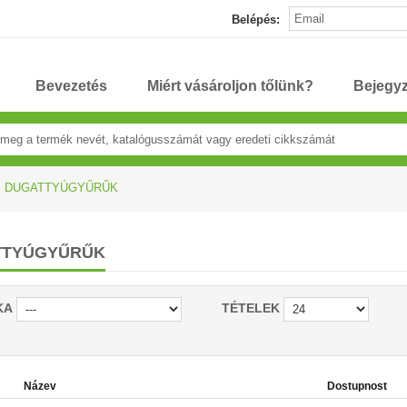
Belépés:
Bevezetés
Miért vásároljon tőlünk?
Bejegy
DUGATTYÚGYŰRŰK
TTYÚGYŰRŰK
KA
TÉTELEK
Název
Dostupnost