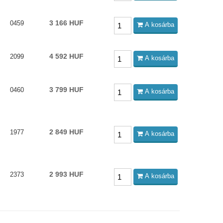
3 166 HUF
0459
A kosárba
4 592 HUF
2099
A kosárba
3 799 HUF
0460
A kosárba
2 849 HUF
1977
A kosárba
2 993 HUF
2373
A kosárba