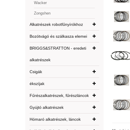
Wacker
Zongshen
Alkatrészek robotfűnyírókhoz
Bozótvágó és szálkasza elemei
BRIGGS&STRATTON - eredeti
alkatrészek
Csigák
ékszíjak
Fűrészalkatrészek, fűrészláncok
Gyújtó alkatrészek
Hómaró alkatrészek, láncok