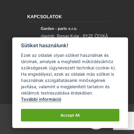
KAPCSOLATOK
Garden - parts s.r.o.
vlastník: Roman Kylar - RYZE ČESKÁ
SPOLEČNOST
Sütiket használunk!
Mladějov na Moravě 153
Ezek az oldalak olyan sütiket használnak és
56935 Mladějov na Moravě
tárolnak, amelyek a megfelelő működésükhöz
szükségesek (úgynevezett technikai cookie-k).
+420 777 96 96 03
Ha engedélyezi, ezek az oldalak más sütiket is
használnak szolgáltatásaink minőségének
info@garden-parts.cz
javítása, valamint a megjelenített tartalom és
reklámok testreszabása érdekében.
További információ
Accept All