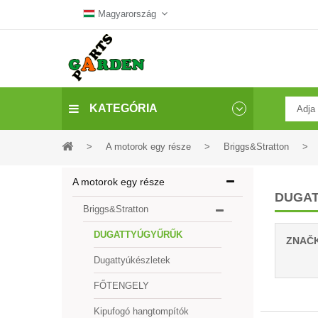
Magyarország
KATEGÓRIA
>
A motorok egy része
>
Briggs&Stratton
>
A motorok egy része
DUGA
Briggs&Stratton
DUGATTYÚGYŰRŰK
ZNAČ
Dugattyúkészletek
FŐTENGELY
Kipufogó hangtompítók