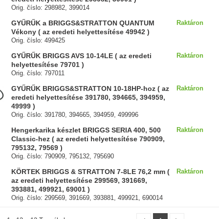
Orig. číslo: 298982, 399014
GYŰRŰK a BRIGGS&STRATTON QUANTUM
Raktáron
Vékony ( az eredeti helyettesítése 49942 )
Orig. číslo: 499425
GYŰRŰK BRIGGS AVS 10-14LE ( az eredeti
Raktáron
helyettesítése 79701 )
Orig. číslo: 797011
GYŰRŰK BRIGGS&STRATTON 10-18HP-hoz ( az
Raktáron
eredeti helyettesítése 391780, 394665, 394959,
49999 )
Orig. číslo: 391780, 394665, 394959, 499996
Hengerkarika készlet BRIGGS SERIA 400, 500
Raktáron
Classic-hez ( az eredeti helyettesítése 790909,
795132, 79569 )
Orig. číslo: 790909, 795132, 795690
KÖRTEK BRIGGS & STRATTON 7-8LE 76,2 mm (
Raktáron
az eredeti helyettesítése 299569, 391669,
393881, 499921, 69001 )
Orig. číslo: 299569, 391669, 393881, 499921, 690014