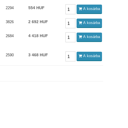
554 HUF
2294
A kosárba
2 692 HUF
3826
A kosárba
4 418 HUF
2684
A kosárba
3 468 HUF
2590
A kosárba