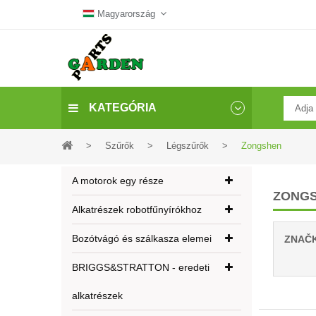
Magyarország
KATEGÓRIA
>
Szűrők
>
Légszűrők
>
Zongshen
A motorok egy része
ZONG
Alkatrészek robotfűnyírókhoz
Bozótvágó és szálkasza elemei
ZNAČ
BRIGGS&STRATTON - eredeti
alkatrészek