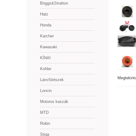
Briggs&Stratton
Hatz
Honda
Karcher
Kawasaki
KÍNAI
Kohler
Megtekint
Láncfűrészek
Loncin
Motoros kaszák
MTD
Robin
Stiga