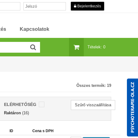
Bejelentkezés
zés
Kapcsolatok
Tételek: 0
Összes termék:
19
ELÉRHETŐSÉG
Szűrő visszaállítása
Raktáron
(16)
ID
Cena s DPH