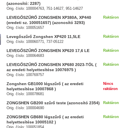
(azonosító: 2287)
Orig. číslo: 100004763, 751-14627, 951-14627
LEVEGŐSZŰRŐ ZONGSHEN XP380A, XP440
Raktáron
(eredeti sz. 100051657) (azonosító 3293)
Orig. číslo: 100051657
Levegőszűrő Zongshen XP420 11,5LE
Raktáron
Orig. číslo: 100060771, 737-05122
LEVEGŐSZŰRŐ ZONGSHEN XP620 17,6 LE
Raktáron
Orig. číslo: 100064683
LEVEGŐSZŰRŐ ZONGSHEN XP680 2023-TÓL (
Raktáron
az eredeti helyettesítése 10076975 )
Orig. číslo: 100769757
Zongshen GB1000 légszűrő ( az eredeti
Nincs
helyettesítése 10007868 )
raktáron
Orig. číslo: 100078681
ZONGSHEN GB200 szűrő teste (azonosító 2354)
Raktáron
Orig. číslo: 100004690
ZONGSHEN GB680 légszűrő ( az eredeti
Raktáron
helyettesítése 10005102 )
Orig. číslo: 100051854