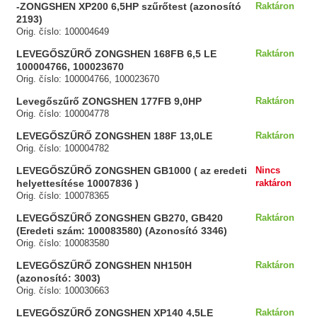
-ZONGSHEN XP200 6,5HP szűrőtest (azonosító
Raktáron
2193)
Orig. číslo: 100004649
LEVEGŐSZŰRŐ ZONGSHEN 168FB 6,5 LE
Raktáron
100004766, 100023670
Orig. číslo: 100004766, 100023670
Levegőszűrő ZONGSHEN 177FB 9,0HP
Raktáron
Orig. číslo: 100004778
LEVEGŐSZŰRŐ ZONGSHEN 188F 13,0LE
Raktáron
Orig. číslo: 100004782
LEVEGŐSZŰRŐ ZONGSHEN GB1000 ( az eredeti
Nincs
helyettesítése 10007836 )
raktáron
Orig. číslo: 100078365
LEVEGŐSZŰRŐ ZONGSHEN GB270, GB420
Raktáron
(Eredeti szám: 100083580) (Azonosító 3346)
Orig. číslo: 100083580
LEVEGŐSZŰRŐ ZONGSHEN NH150H
Raktáron
(azonosító: 3003)
Orig. číslo: 100030663
LEVEGŐSZŰRŐ ZONGSHEN XP140 4,5LE
Raktáron