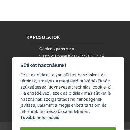
KAPCSOLATOK
Garden - parts s.r.o.
vlastník: Roman Kylar - RYZE ČESKÁ
SPOLEČNOST
Sütiket használunk!
Mladějov na Moravě 153
Ezek az oldalak olyan sütiket használnak és
56935 Mladějov na Moravě
tárolnak, amelyek a megfelelő működésükhöz
szükségesek (úgynevezett technikai cookie-k).
+420 777 96 96 03
Ha engedélyezi, ezek az oldalak más sütiket is
használnak szolgáltatásaink minőségének
info@garden-parts.cz
javítása, valamint a megjelenített tartalom és
reklámok testreszabása érdekében.
További információ