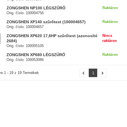
ZONGSHEN NP100 LÉGSZŰRŐ
Raktáron
Orig. číslo: 100004756
ZONGSHEN XP140 szűrőtest (100004657)
Raktáron
Orig. číslo: 100004657
ZONGSHEN XP620 17,6HP szűrőtest (azonosító
Nincs
2684)
raktáron
Orig. číslo: 100005105
ZONGSHEN XP680 LÉGSZŰRŐ
Raktáron
Orig. číslo: 100053086
ve 1 - 19 z 19 Termékek
1