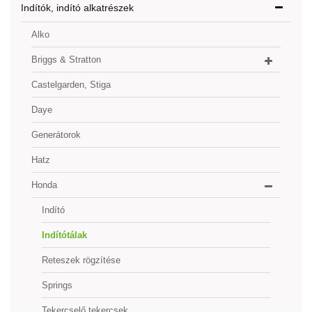
Indítók, indító alkatrészek
Alko
Briggs & Stratton
Castelgarden, Stiga
Daye
Generátorok
Hatz
Honda
Indító
Indítótálak
Reteszek rögzítése
Springs
Tekercselő tekercsek