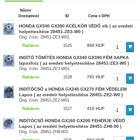
Název
Dostupnost
ID
Cena s DPH
HONDA GX340 GX390 ACÉLKÖR VÉDŐ sík ( az eredeti
helyettesítése 28451-ZE3-W0 )
Orig. číslo: 28451-ZE3-W01
950 HUF
Raktáron
1525
INDÍTÓ TÖMÍTÉS HONDA GX340 GX390 FÉM SAPKA
laposhoz ( az eredeti helyettesítése 28451-ZE3-W0 )
Orig. číslo: 28451-ZE3-W01
791 HUF
Raktáron
1528
INDÍTÓCSŐ a HONDA GX240 GX270 FÉM VÉDELEM
Lapos ( az eredeti helyettesítése 28451-ZE2-W0 )
Orig. číslo: 28451-ZE2-W01
410 HUF
Raktáron
1527
INDÍTÓCSŐ HONDA GX160 GX200 FEHÉRJE VÉDŐ
Lapos ( az eredeti helyettesítése 28451-ZH8-00 )
Orig. číslo: 28451-ZH8-003