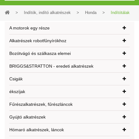
>
Indítók, indító alkatrészek
>
Honda
>
Indítótálak
A motorok egy része
Alkatrészek robotfűnyírókhoz
Bozótvágó és szálkasza elemei
BRIGGS&STRATTON - eredeti alkatrészek
Csigák
ékszíjak
Fűrészalkatrészek, fűrészláncok
Gyújtó alkatrészek
Hómaró alkatrészek, láncok