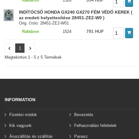
554 HUF
Raktáron
1526
INDÍTÓCSŐ HONDA GX240 GX270 FÉM VÉDŐ KEREK (
az eredeti helyettesítése 28451-ZE2-W0 )
Orig. číslo: 28451-ZE2-W01
791 HUF
Raktáron
1524
1
Megtekintve 1 - 5 z 5 Termékek
INFORMATION
Fizetési módok
Bevezetés
Kik vagyunk
Felhasználási feltételek
Áruszállítás és szállítás
Panasz