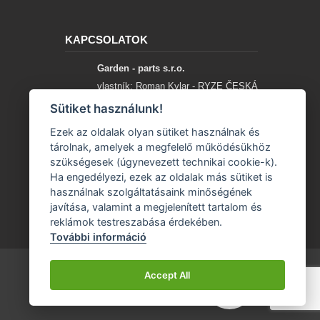
KAPCSOLATOK
Garden - parts s.r.o.
vlastník: Roman Kylar - RYZE ČESKÁ
SPOLEČNOST
Sütiket használunk!
Mladějov na Moravě 153
Ezek az oldalak olyan sütiket használnak és
56935 Mladějov na Moravě
tárolnak, amelyek a megfelelő működésükhöz
szükségesek (úgynevezett technikai cookie-k).
+420 777 96 96 03
Ha engedélyezi, ezek az oldalak más sütiket is
használnak szolgáltatásaink minőségének
info@garden-parts.cz
javítása, valamint a megjelenített tartalom és
reklámok testreszabása érdekében.
További információ
Accept All