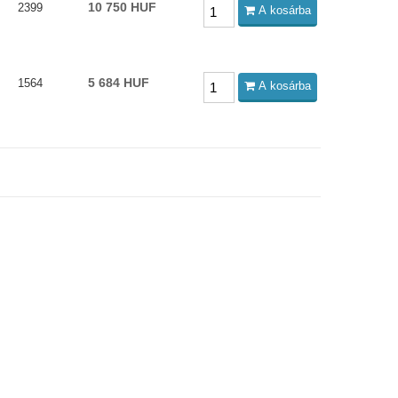
10 750 HUF
2399
A kosárba
5 684 HUF
1564
A kosárba