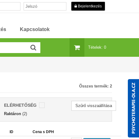
Bejelentkezés
zés
Kapcsolatok
Tételek: 0
Összes termék:
2
ELÉRHETŐSÉG
Szűrő visszaállítása
Raktáron
(2)
ID
Cena s DPH