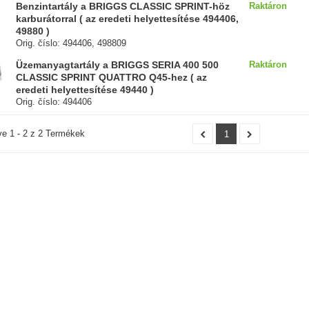
Benzintartály a BRIGGS CLASSIC SPRINT-höz
Raktáron
karburátorral ( az eredeti helyettesítése 494406,
49880 )
Orig. číslo: 494406, 498809
Üzemanyagtartály a BRIGGS SERIA 400 500
Raktáron
CLASSIC SPRINT QUATTRO Q45-hez ( az
eredeti helyettesítése 49440 )
Orig. číslo: 494406
ve 1 - 2 z 2 Termékek
1