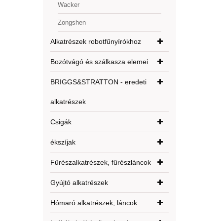
Wacker
Zongshen
Alkatrészek robotfűnyírókhoz
Bozótvágó és szálkasza elemei
BRIGGS&STRATTON - eredeti
alkatrészek
Csigák
ékszíjak
Fűrészalkatrészek, fűrészláncok
Gyújtó alkatrészek
Hómaró alkatrészek, láncok