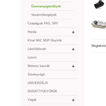
Üzemanyagtartályok
Vezérműtengelyek
Csapágyak FAG, SKF
Honda
Kínai NAC NGP fűnyírók
Megtekint
Láncfűrészek
Loncin
Motoros kaszák
Sövényvágó
UNIVERZÁLIS
DUGATTYÚGYŰRŰK
Vágók