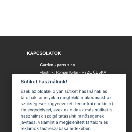
KAPCSOLATOK
Garden - parts s.r.o.
vlastník: Roman Kylar - RYZE ČESKÁ
SPOLEČNOST
Sütiket használunk!
Mladějov na Moravě 153
Ezek az oldalak olyan sütiket használnak és
56935 Mladějov na Moravě
tárolnak, amelyek a megfelelő működésükhöz
szükségesek (úgynevezett technikai cookie-k).
+420 777 96 96 03
Ha engedélyezi, ezek az oldalak más sütiket is
használnak szolgáltatásaink minőségének
info@garden-parts.cz
javítása, valamint a megjelenített tartalom és
reklámok testreszabása érdekében.