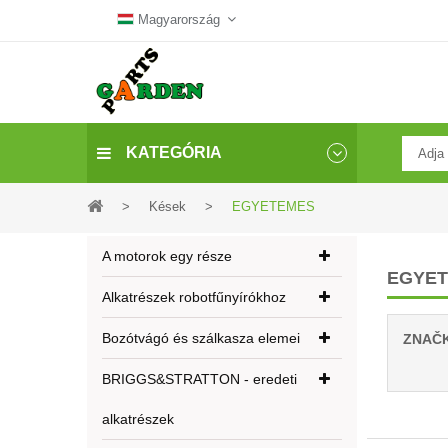
Magyarország
KATEGÓRIA
>
Kések
>
EGYETEMES
A motorok egy része
EGYE
Alkatrészek robotfűnyírókhoz
Bozótvágó és szálkasza elemei
ZNAČ
BRIGGS&STRATTON - eredeti
alkatrészek