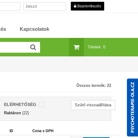
Bejelentkezés
zés
Kapcsolatok
Tételek: 0
Összes termék:
22
ELÉRHETŐSÉG
Szűrő visszaállítása
Raktáron
(22)
ID
Cena s DPH