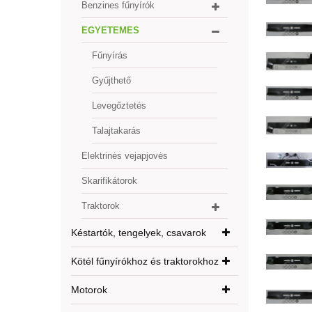
Benzines fűnyírók
EGYETEMES
Fűnyírás
Gyűjthető
Levegőztetés
Talajtakarás
Elektrinės vejapjovės
Skarifikátorok
Traktorok
Késtartók, tengelyek, csavarok
Kötél fűnyírókhoz és traktorokhoz
Motorok