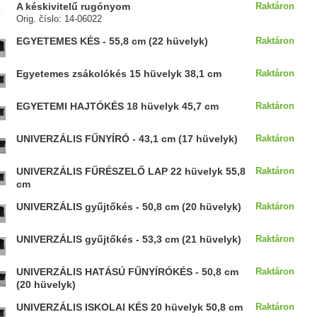
A késkivitelű rugónyom
Raktáron
Orig. číslo: 14-06022
EGYETEMES KÉS - 55,8 cm (22 hüvelyk)
Raktáron
Egyetemes zsákolókés 15 hüvelyk 38,1 cm
Raktáron
EGYETEMI HAJTÓKÉS 18 hüvelyk 45,7 cm
Raktáron
UNIVERZÁLIS FŰNYÍRÓ - 43,1 cm (17 hüvelyk)
Raktáron
UNIVERZÁLIS FŰRÉSZELŐ LAP 22 hüvelyk 55,8
Raktáron
cm
UNIVERZÁLIS gyűjtőkés - 50,8 cm (20 hüvelyk)
Raktáron
UNIVERZÁLIS gyűjtőkés - 53,3 cm (21 hüvelyk)
Raktáron
UNIVERZÁLIS HATÁSÚ FŰNYÍRÓKÉS - 50,8 cm
Raktáron
(20 hüvelyk)
UNIVERZÁLIS ISKOLAI KÉS 20 hüvelyk 50,8 cm
Raktáron