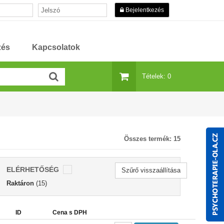
Bejelentkezés
zés
Kapcsolatok
Tételek: 0
Összes termék:
15
ELÉRHETŐSÉG
Szűrő visszaállítása
Raktáron
(15)
ID
Cena s DPH