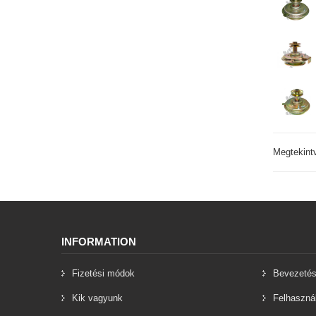
Megtekint
INFORMATION
Fizetési módok
Bevezeté
Kik vagyunk
Felhasznál