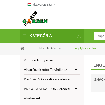
Magyarország
KATEGÓRIA
>
Traktor alkatrészek
>
Tengelykapcsolók
A motorok egy része
TENG
Alkatrészek robotfűnyírókhoz
Bozótvágó és szálkasza elemei
ZNAČ
BRIGGS&STRATTON - eredeti
alkatrészek