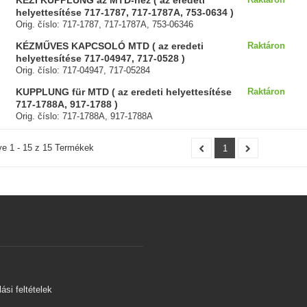
KÉZI KUPPLUNG az MTD-hez ( az eredeti
helyettesítése 717-1787, 717-1787A, 753-0634 )
Orig. číslo: 717-1787, 717-1787A, 753-06346
KÉZMŰVES KAPCSOLÓ MTD ( az eredeti
Raktáron
helyettesítése 717-04947, 717-0528 )
Orig. číslo: 717-04947, 717-05284
KUPPLUNG für MTD ( az eredeti helyettesítése
Raktáron
717-1788A, 917-1788 )
Orig. číslo: 717-1788A, 917-1788A
ve 1 - 15 z 15 Termékek
1
s
ási feltételek