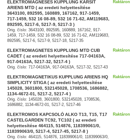
ELEKTROMAGNESES KUPPLUNG KARSIT
Raktáron
ARIENS MTD ( az eredeti helyettesítése
3643100, 892595, 160889, 167162, 917-1459,
717-1459, 532 16 08-89, 532 16 71-62, AM119683,
892595, 5217-6, 5217-9, 5217-3 )
Orig. číslo: 3643100, 892595, 160889, 167162, 917-
1459, 717-1459, 532 16 08-89, 532 16 71-62, AM119683,
892595, 5217-6, 5217-9, 5217-18, 5217-35
ELEKTROMAGNETES KUPPLUNG MTD CUB
Raktáron
CADET ( az eredeti helyettesítése 717-04163A,
917-04163A, 5217-32, 5217-4 )
Orig. číslo: 717-04163A, 917-04163A, 5217-32, 5217-43
ELEKTROMAGNETIKUS KUPPLUNG ARIENS HQ
Raktáron
SIMPLICITY STIGA ( az eredeti helyettesítése
145028, 3601800, 532145028, 1708536, 1686882,
1134-4672-01, 5217-2, 5217-4 )
Orig. číslo: 145028, 3601800, 532145028, 1708536,
1686882, 1134-4672-01, 5217-2, 5217-46
ELEKTROMOS KAPCSOLÓ ALKO T13, T15, T17
Raktáron
CASTELGARDEN TC92, TC102 ( az eredeti
helyettesítése 464115, 514876, 118399061/0,
118399063/0, 5217-4, 5217-45, 5217-8 )
Orig. číslo: 464115, 514876, 118399061/0, 118399063/0,