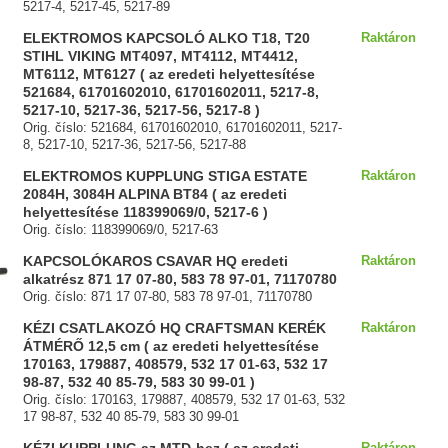
5217-4, 5217-45, 5217-89
ELEKTROMOS KAPCSOLÓ ALKO T18, T20
Raktáron
STIHL VIKING MT4097, MT4112, MT4412,
MT6112, MT6127 ( az eredeti helyettesítése
521684, 61701602010, 61701602011, 5217-8,
5217-10, 5217-36, 5217-56, 5217-8 )
Orig. číslo: 521684, 61701602010, 61701602011, 5217-
8, 5217-10, 5217-36, 5217-56, 5217-88
ELEKTROMOS KUPPLUNG STIGA ESTATE
Raktáron
2084H, 3084H ALPINA BT84 ( az eredeti
helyettesítése 118399069/0, 5217-6 )
Orig. číslo: 118399069/0, 5217-63
KAPCSOLÓKAROS CSAVAR HQ eredeti
Raktáron
alkatrész 871 17 07-80, 583 78 97-01, 71170780
Orig. číslo: 871 17 07-80, 583 78 97-01, 71170780
KÉZI CSATLAKOZÓ HQ CRAFTSMAN KERÉK
Raktáron
ÁTMÉRŐ 12,5 cm ( az eredeti helyettesítése
170163, 179887, 408579, 532 17 01-63, 532 17
98-87, 532 40 85-79, 583 30 99-01 )
Orig. číslo: 170163, 179887, 408579, 532 17 01-63, 532
17 98-87, 532 40 85-79, 583 30 99-01
Raktáron