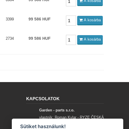
A kosárba
99 586 HUF
3399
A kosárba
99 586 HUF
2734
A kosárba
KAPCSOLATOK
Garden - parts s.r.o.
vlastník: Roman Kylar - RYZE ČESKÁ
SPOLEČNOST
Sütiket használunk!