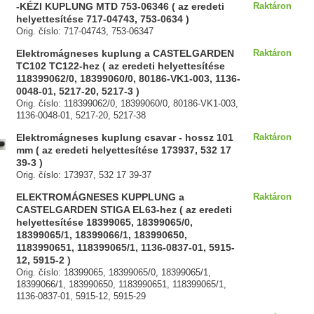
-KÉZI KUPLUNG MTD 753-06346 ( az eredeti
Raktáron
helyettesítése 717-04743, 753-0634 )
Orig. číslo: 717-04743, 753-06347
Elektromágneses kuplung a CASTELGARDEN
Raktáron
TC102 TC122-hez ( az eredeti helyettesítése
118399062/0, 18399060/0, 80186-VK1-003, 1136-
0048-01, 5217-20, 5217-3 )
Orig. číslo: 118399062/0, 18399060/0, 80186-VK1-003,
1136-0048-01, 5217-20, 5217-38
Elektromágneses kuplung csavar - hossz 101
Raktáron
mm ( az eredeti helyettesítése 173937, 532 17
39-3 )
Orig. číslo: 173937, 532 17 39-37
ELEKTROMÁGNESES KUPPLUNG a
Raktáron
CASTELGARDEN STIGA EL63-hez ( az eredeti
helyettesítése 18399065, 18399065/0,
18399065/1, 18399066/1, 183990650,
1183990651, 118399065/1, 1136-0837-01, 5915-
12, 5915-2 )
Orig. číslo: 18399065, 18399065/0, 18399065/1,
18399066/1, 183990650, 1183990651, 118399065/1,
1136-0837-01, 5915-12, 5915-29