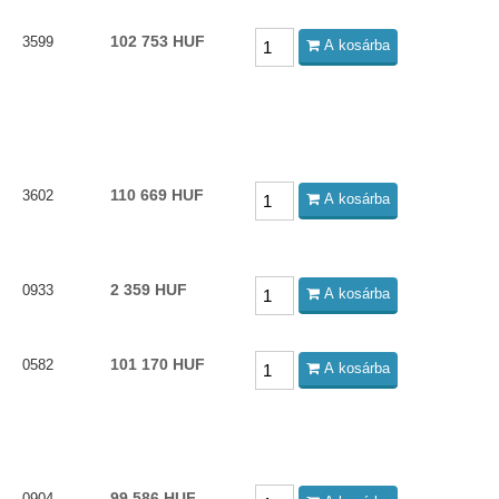
102 753 HUF
3599
A kosárba
110 669 HUF
3602
A kosárba
2 359 HUF
0933
A kosárba
101 170 HUF
0582
A kosárba
99 586 HUF
0904