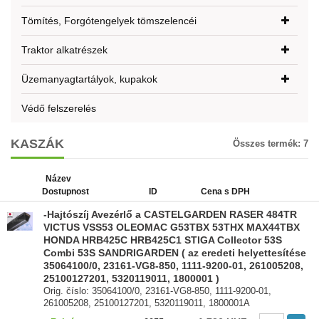
Tömítés, Forgótengelyek tömszelencéi
Traktor alkatrészek
Üzemanyagtartályok, kupakok
Védő felszerelés
KASZÁK
Összes termék:
7
Název
Dostupnost
ID
Cena s DPH
-Hajtószíj Avezérlő a CASTELGARDEN RASER 484TR
VICTUS VSS53 OLEOMAC G53TBX 53THX MAX44TBX
HONDA HRB425C HRB425C1 STIGA Collector 53S
Combi 53S SANDRIGARDEN ( az eredeti helyettesítése
35064100/0, 23161-VG8-850, 1111-9200-01, 261005208,
25100127201, 5320119011, 1800001 )
Orig. číslo: 35064100/0, 23161-VG8-850, 1111-9200-01,
261005208, 25100127201, 5320119011, 1800001A