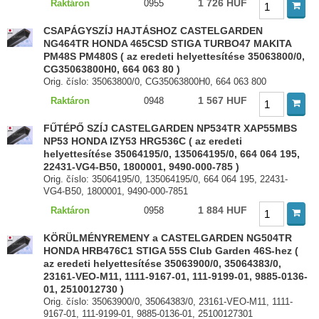
1 726 HUF
Raktáron
0955
CSAPÁGYSZÍJ HAJTÁSHOZ CASTELGARDEN
NG464TR HONDA 465CSD STIGA TURBO47 MAKITA
PM48S PM480S ( az eredeti helyettesítése 35063800/0,
CG35063800H0, 664 063 80 )
Orig. číslo: 35063800/0, CG35063800H0, 664 063 800
1 567 HUF
Raktáron
0948
FŰTÉPŐ SZÍJ CASTELGARDEN NP534TR XAP55MBS
NP53 HONDA IZY53 HRG536C ( az eredeti
helyettesítése 35064195/0, 135064195/0, 664 064 195,
22431-VG4-B50, 1800001, 9490-000-785 )
Orig. číslo: 35064195/0, 135064195/0, 664 064 195, 22431-
VG4-B50, 1800001, 9490-000-7851
1 884 HUF
Raktáron
0958
KÖRÜLMÉNYREMENY a CASTELGARDEN NG504TR
HONDA HRB476C1 STIGA 55S Club Garden 46S-hez (
az eredeti helyettesítése 35063900/0, 35064383/0,
23161-VEO-M11, 1111-9167-01, 111-9199-01, 9885-0136-
01, 2510012730 )
Orig. číslo: 35063900/0, 35064383/0, 23161-VEO-M11, 1111-
9167-01, 111-9199-01, 9885-0136-01, 25100127301