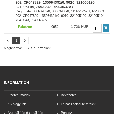
902, CP047829, 135064391/0, 9010, 321005190,
321005194, 754-0343, 754-0637A)
Orig. číslo: 35063902/0, 35063958/0, 1111-9124-01, 664 063
902, CP047829, 135064391/0, 9010, 321005190, 321005194,
754-0343, 754-0637A
1 726 HUF
Raktáron
0952
1
Megtekintve 1 - 7 z 7 Termékek
INFORMATION
Fizetési módok
Bevezetés
Kik vagyunk
Felhasználási feltételek
Áruszállítás és szállítás
Panasz