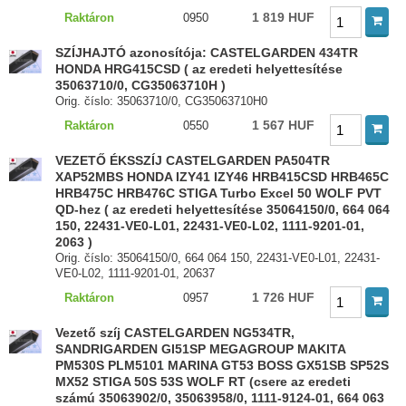
1 819 HUF
Raktáron
0950
SZÍJHAJTÓ azonosítója: CASTELGARDEN 434TR
HONDA HRG415CSD ( az eredeti helyettesítése
35063710/0, CG35063710H )
Orig. číslo: 35063710/0, CG35063710H0
1 567 HUF
Raktáron
0550
VEZETŐ ÉKSSZÍJ CASTELGARDEN PA504TR
XAP52MBS HONDA IZY41 IZY46 HRB415CSD HRB465C
HRB475C HRB476C STIGA Turbo Excel 50 WOLF PVT
QD-hez ( az eredeti helyettesítése 35064150/0, 664 064
150, 22431-VE0-L01, 22431-VE0-L02, 1111-9201-01,
2063 )
Orig. číslo: 35064150/0, 664 064 150, 22431-VE0-L01, 22431-
VE0-L02, 1111-9201-01, 20637
1 726 HUF
Raktáron
0957
Vezető szíj CASTELGARDEN NG534TR,
SANDRIGARDEN GI51SP MEGAGROUP MAKITA
PM530S PLM5101 MARINA GT53 BOSS GX51SB SP52S
MX52 STIGA 50S 53S WOLF RT (csere az eredeti
számú 35063902/0, 35063958/0, 1111-9124-01, 664 063