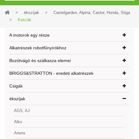
>
ékszíjak
>
Castelgarden, Alpina, Castor, Honda, Stiga
>
Kaszák
A motorok egy része
Alkatrészek robotfűnyírókhoz
Bozótvágó és szálkasza elemei
BRIGGS&STRATTON - eredeti alkatrészek
Csigák
ékszíjak
AGS, AJ
Alko
Ariens