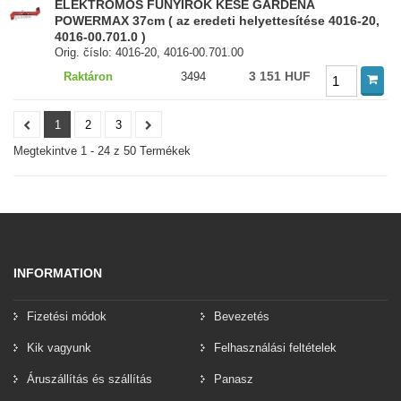
ELEKTROMOS FŰNYÍRÓK KÉSE GARDENA
POWERMAX 37cm ( az eredeti helyettesítése 4016-20,
4016-00.701.0 )
Orig. číslo: 4016-20, 4016-00.701.00
3 151 HUF
Raktáron
3494
1
2
3
Megtekintve 1 - 24 z 50 Termékek
INFORMATION
Fizetési módok
Bevezetés
Kik vagyunk
Felhasználási feltételek
Áruszállítás és szállítás
Panasz