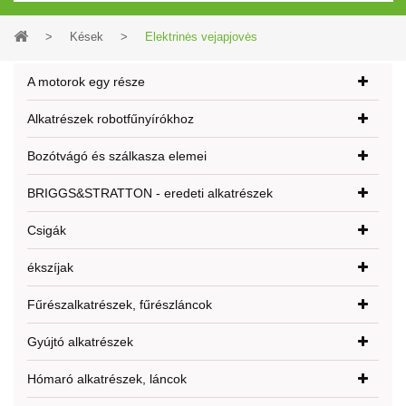
>
Kések
>
Elektrinės vejapjovės
A motorok egy része
Alkatrészek robotfűnyírókhoz
Bozótvágó és szálkasza elemei
BRIGGS&STRATTON - eredeti alkatrészek
Csigák
ékszíjak
Fűrészalkatrészek, fűrészláncok
Gyújtó alkatrészek
Hómaró alkatrészek, láncok