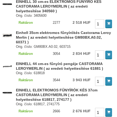
EINHELL 30 cm-es ELEKTROMOS FŰNYÍRÓ KÉS
CASTORAMA LEROYMERLIN ( az eredeti
helyettesítése 340560 )
Orig. číslo: 3405600
2 518 HUF
Raktáron
2277
Einhell 35cm elektromos fűnyírókés Castorama Leroy
Merlin ( az eredeti helyettesítése GM80BX.A0.02,
60371 )
Orig. číslo: GM80BX.A0.02, 603715
2 834 HUF
Raktáron
3054
EINHELL 44 cm-es fűnyíró pengéje CASTORAMA
LEROYMERLIN ( az eredeti helyettesítése 61881 )
Orig. číslo: 618818
3 943 HUF
Raktáron
3544
EINHELL ELEKTROMOS FŰNYÍRÓK KÉS 37cm
CASTORAMA LEROYMERLIN ( az eredeti
helyettesítése 618817, 274177 )
Orig. číslo: 618817, 2741775
2 676 HUF
Raktáron
2666