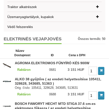
Traktor alkatrészek
Üzemanyagtartályok, kupakok
Védő felszerelés
ELEKTRINĖS VEJAPJOVĖS
Összes termék:
50
Název
Dostupnost
ID
Cena s DPH
AGROMA ELEKTROMOS FŰNYÍRÓ KÉS 900W
3 151 HUF
Raktáron
0681
ALKO 38 gyűjtőre ( az eredeti helyettesítése 105411,
328628, 343685, 51363 )
Orig. číslo: 105411, 328628, 343685, 513631
3 151 HUF
Raktáron
0688
BOSCH FAWORYT HECHT MTD STIGA 37.6 cm-es
elektromos fűkasza ( az eredeti helyettesítése