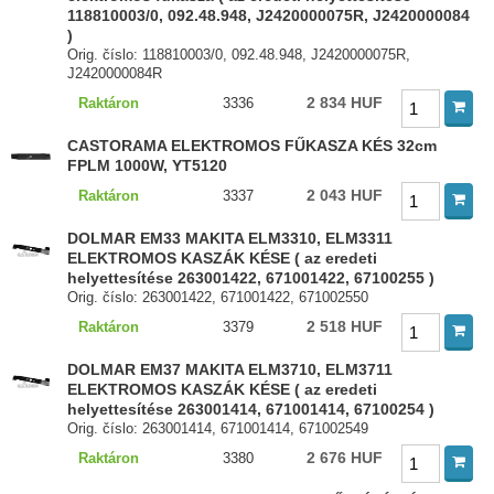
118810003/0, 092.48.948, J2420000075R, J2420000084
)
Orig. číslo: 118810003/0, 092.48.948, J2420000075R,
J2420000084R
2 834 HUF
Raktáron
3336
CASTORAMA ELEKTROMOS FŰKASZA KÉS 32cm
FPLM 1000W, YT5120
2 043 HUF
Raktáron
3337
DOLMAR EM33 MAKITA ELM3310, ELM3311
ELEKTROMOS KASZÁK KÉSE ( az eredeti
helyettesítése 263001422, 671001422, 67100255 )
Orig. číslo: 263001422, 671001422, 671002550
2 518 HUF
Raktáron
3379
DOLMAR EM37 MAKITA ELM3710, ELM3711
ELEKTROMOS KASZÁK KÉSE ( az eredeti
helyettesítése 263001414, 671001414, 67100254 )
Orig. číslo: 263001414, 671001414, 671002549
2 676 HUF
Raktáron
3380