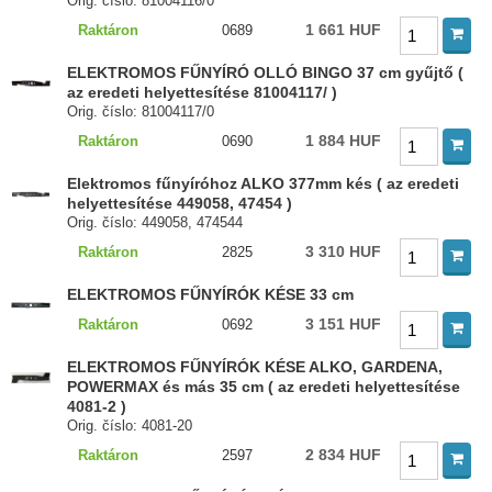
Orig. číslo: 81004116/0
1 661 HUF
Raktáron
0689
ELEKTROMOS FŰNYÍRÓ OLLÓ BINGO 37 cm gyűjtő (
az eredeti helyettesítése 81004117/ )
Orig. číslo: 81004117/0
1 884 HUF
Raktáron
0690
Elektromos fűnyíróhoz ALKO 377mm kés ( az eredeti
helyettesítése 449058, 47454 )
Orig. číslo: 449058, 474544
3 310 HUF
Raktáron
2825
ELEKTROMOS FŰNYÍRÓK KÉSE 33 cm
3 151 HUF
Raktáron
0692
ELEKTROMOS FŰNYÍRÓK KÉSE ALKO, GARDENA,
POWERMAX és más 35 cm ( az eredeti helyettesítése
4081-2 )
Orig. číslo: 4081-20
2 834 HUF
Raktáron
2597