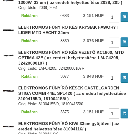
1300W, 33 cm ( az eredeti helyettesítése 2038, 205 )
Orig. číslo: 2038, 2051
3 151 HUF
Raktáron
0683
ELEKTROMOS FŰNYÍRÓ KÉS KRYSIAK FAWORYT
LIDER MTD HECHT 34cm
2 676 HUF
Raktáron
3369
ELEKTROMOS FŰNYÍRÓ KÉS VEZETŐ KC1800, MTD
OPTIMA 42E ( az eredeti helyettesítése LM-C4205,
J2420000107 )
Orig. číslo: LM-C4205, J2420000107R
3 943 HUF
Raktáron
3077
ELEKTROMOS FŰNYÍRÓ KÉSEK CASTELGARDEN
STIGA COMBI 44E, SPL420 ( az eredeti helyettesítése
81004155/0, 181004155/ )
Orig. číslo: 81004155/0, 181004155/0
3 151 HUF
Raktáron
3375
ELEKTROMOS FŰNYÍRÓ KIWI 33cm gyűjtővel ( az
eredeti helyettesítése 81004116/ )