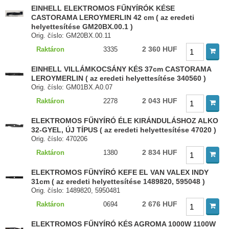
EINHELL ELEKTROMOS FŰNYÍRÓK KÉSE
CASTORAMA LEROYMERLIN 42 cm ( az eredeti
helyettesítése GM20BX.00.1 )
Orig. číslo: GM20BX.00.11
2 360 HUF
Raktáron
3335
EINHELL VILLÁMKOCSÁNY KÉS 37cm CASTORAMA
LEROYMERLIN ( az eredeti helyettesítése 340560 )
Orig. číslo: GM01BX.A0.07
2 043 HUF
Raktáron
2278
ELEKTROMOS FŰNYÍRÓ ÉLE KIRÁNDULÁSHOZ ALKO
32-GYEL, ÚJ TÍPUS ( az eredeti helyettesítése 47020 )
Orig. číslo: 470206
2 834 HUF
Raktáron
1380
ELEKTROMOS FÜNYÍRÓ KEFE EL VAN VALEX INDY
31cm ( az eredeti helyettesítése 1489820, 595048 )
Orig. číslo: 1489820, 5950481
2 676 HUF
Raktáron
0694
ELEKTROMOS FŰNYÍRÓ KÉS AGROMA 1000W 1100W