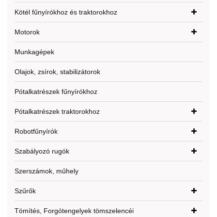
Kötél fűnyírókhoz és traktorokhoz
Motorok
Munkagépek
Olajok, zsírok, stabilizátorok
Pótalkatrészek fűnyírókhoz
Pótalkatrészek traktorokhoz
Robotfűnyírók
Szabályozó rugók
Szerszámok, műhely
Szűrők
Tömítés, Forgótengelyek tömszelencéi