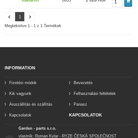
1 028 HUF
Raktáron
0653
1
Megtekintve 1 - 1 z 1 Termékek
INFORMATION
Fizetési módok
Bevezetés
Kik vagyunk
Felhasználási feltételek
Áruszállítás és szállítás
Panasz
KAPCSOLATOK
Kapcsolatok
Garden - parts s.r.o.
vlastník: Roman Kylar - RYZE ČESKÁ SPOLEČNOST