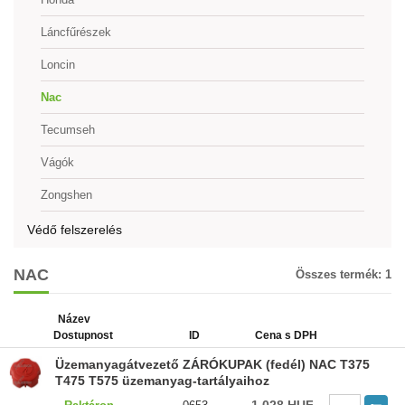
Láncfűrészek
Loncin
Nac
Tecumseh
Vágók
Zongshen
Védő felszerelés
NAC
Összes termék:
1
Název
Dostupnost
ID
Cena s DPH
Üzemanyagátvezető ZÁRÓKUPAK (fedél) NAC T375
T475 T575 üzemanyag-tartályaihoz