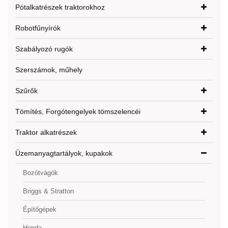
Pótalkatrészek traktorokhoz
Robotfűnyírók
Szabályozó rugók
Szerszámok, műhely
Szűrők
Tömítés, Forgótengelyek tömszelencéi
Traktor alkatrészek
Üzemanyagtartályok, kupakok
Bozótvágók
Briggs & Stratton
Építőgépek
Honda