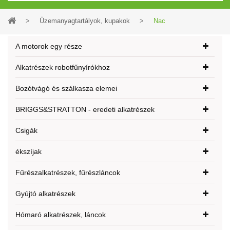
>
Üzemanyagtartályok, kupakok
>
Nac
A motorok egy része
Alkatrészek robotfűnyírókhoz
Bozótvágó és szálkasza elemei
BRIGGS&STRATTON - eredeti alkatrészek
Csigák
ékszíjak
Fűrészalkatrészek, fűrészláncok
Gyújtó alkatrészek
Hómaró alkatrészek, láncok