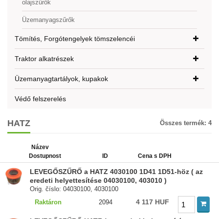
olajszűrők
Üzemanyagszűrők
Tömítés, Forgótengelyek tömszelencéi
Traktor alkatrészek
Üzemanyagtartályok, kupakok
Védő felszerelés
HATZ
Összes termék:
4
Název
Dostupnost
ID
Cena s DPH
LEVEGŐSZŰRŐ a HATZ 4030100 1D41 1D51-höz ( az
eredeti helyettesítése 04030100, 403010 )
Orig. číslo: 04030100, 4030100
4 117 HUF
Raktáron
2094