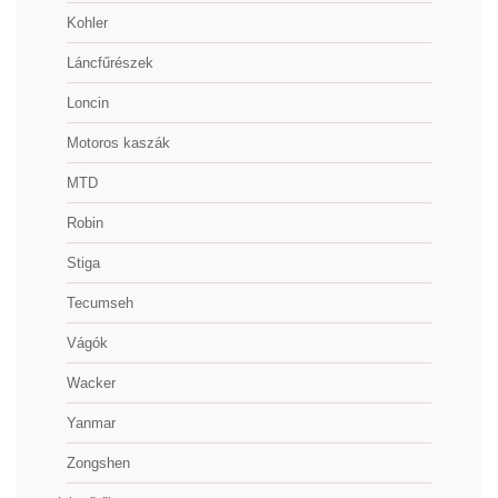
Kohler
Láncfűrészek
Loncin
Motoros kaszák
MTD
Robin
Stiga
Tecumseh
Vágók
Wacker
Yanmar
Zongshen