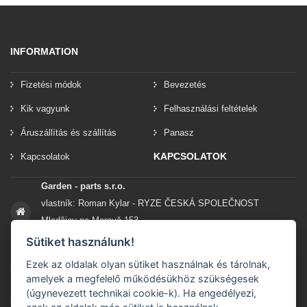
INFORMATION
Fizetési módok
Bevezetés
Kik vagyunk
Felhasználási feltételek
Áruszállítás és szállítás
Panasz
KAPCSOLATOK
Kapcsolatok
Garden - parts s.r.o.
vlastník: Roman Kylar - RYZE ČESKÁ SPOLEČNOST
Mladějov na Moravě 153
56935 Mladějov na Moravě
Sütiket használunk!
Ezek az oldalak olyan sütiket használnak és tárolnak,
+420 777 96 96 03
amelyek a megfelelő működésükhöz szükségesek
(úgynevezett technikai cookie-k). Ha engedélyezi,
info@garden-parts.cz