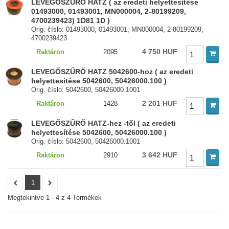
LEVEGŐSZŰRŐ HATZ ( az eredeti helyettesítése
01493000, 01493001, MN000004, 2-80199209,
4700239423) 1D81 1D )
Orig. číslo: 01493000, 01493001, MN000004, 2-80199209,
4700239423
4 750 HUF
Raktáron
2095
LEVEGŐSZŰRŐ HATZ 5042600-hoz ( az eredeti
helyettesítése 5042600, 50426000.100 )
Orig. číslo: 5042600, 50426000.1001
2 201 HUF
Raktáron
1428
LEVEGŐSZŰRŐ HATZ-hez -től ( az eredeti
helyettesítése 5042600, 50426000.100 )
Orig. číslo: 5042600, 50426000.1001
3 642 HUF
Raktáron
2910
1
Megtekintve 1 - 4 z 4 Termékek