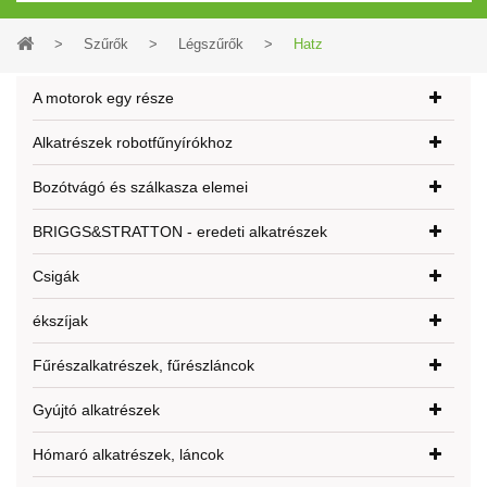
>
Szűrők
>
Légszűrők
>
Hatz
A motorok egy része
Alkatrészek robotfűnyírókhoz
Bozótvágó és szálkasza elemei
BRIGGS&STRATTON - eredeti alkatrészek
Csigák
ékszíjak
Fűrészalkatrészek, fűrészláncok
Gyújtó alkatrészek
Hómaró alkatrészek, láncok