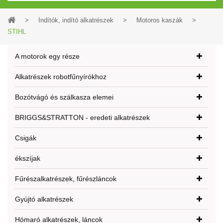
>
Indítók, indító alkatrészek
>
Motoros kaszák
>
STIHL
A motorok egy része
Alkatrészek robotfűnyírókhoz
Bozótvágó és szálkasza elemei
BRIGGS&STRATTON - eredeti alkatrészek
Csigák
ékszíjak
Fűrészalkatrészek, fűrészláncok
Gyújtó alkatrészek
Hómaró alkatrészek, láncok