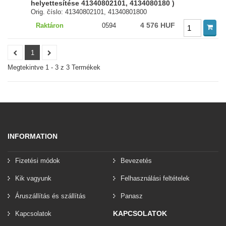
helyettesítése 41340802101, 4134080180 )
Orig. číslo: 41340802101, 41340801800
4 576 HUF
Raktáron
0594
1
Megtekintve 1 - 3 z 3 Termékek
INFORMATION
Fizetési módok
Bevezetés
Kik vagyunk
Felhasználási feltételek
Áruszállítás és szállítás
Panasz
KAPCSOLATOK
Kapcsolatok