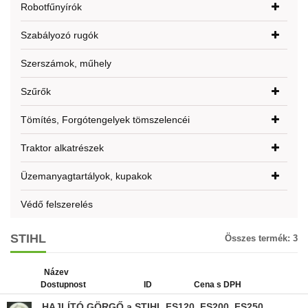
Robotfűnyírók
Szabályozó rugók
Szerszámok, műhely
Szűrők
Tömítés, Forgótengelyek tömszelencéi
Traktor alkatrészek
Üzemanyagtartályok, kupakok
Védő felszerelés
STIHL
Összes termék:
3
Název
Dostupnost
ID
Cena s DPH
HAJLÍTÓ GÖRGŐ a STIHL FS120, FS200, FS250