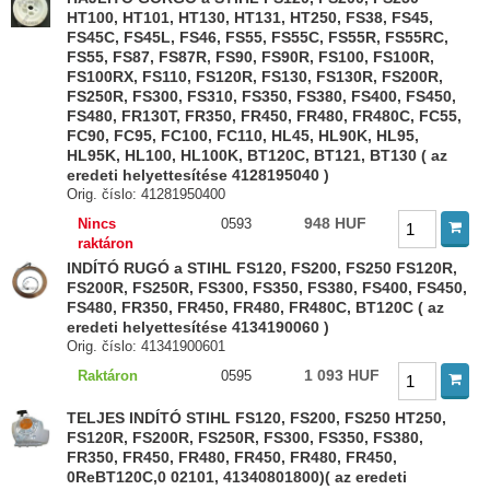
HT100, HT101, HT130, HT131, HT250, FS38, FS45,
FS45C, FS45L, FS46, FS55, FS55C, FS55R, FS55RC,
FS55, FS87, FS87R, FS90, FS90R, FS100, FS100R,
FS100RX, FS110, FS120R, FS130, FS130R, FS200R,
FS250R, FS300, FS310, FS350, FS380, FS400, FS450,
FS480, FR130T, FR350, FR450, FR480, FR480C, FC55,
FC90, FC95, FC100, FC110, HL45, HL90K, HL95,
HL95K, HL100, HL100K, BT120C, BT121, BT130 ( az
eredeti helyettesítése 4128195040 )
Orig. číslo: 41281950400
948 HUF
Nincs
0593
raktáron
INDÍTÓ RUGÓ a STIHL FS120, FS200, FS250 FS120R,
FS200R, FS250R, FS300, FS350, FS380, FS400, FS450,
FS480, FR350, FR450, FR480, FR480C, BT120C ( az
eredeti helyettesítése 4134190060 )
Orig. číslo: 41341900601
1 093 HUF
Raktáron
0595
TELJES INDÍTÓ STIHL FS120, FS200, FS250 HT250,
FS120R, FS200R, FS250R, FS300, FS350, FS380,
FR350, FR450, FR480, FR450, FR480, FR450,
0ReBT120C,0 02101, 41340801800)( az eredeti