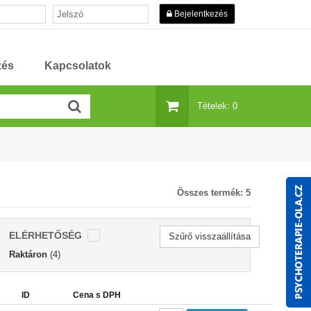
Bejelentkezés
zés
Kapcsolatok
Tételek: 0
Összes termék:
5
ELÉRHETŐSÉG
Szűrő visszaállítása
Raktáron
(4)
ID
Cena s DPH