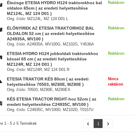
Élezisge ETESIA HYDRO H124 traktorokhoz bal
Raktáron
oldalon 65cm ( az eredeti helyettesítése
MZ124L, MZ 124 D01 )
Orig. číslo: MZ124L, MZ 124 D01 L
ÉLŐNYIREK AZ ETESIA TRAKTORHOZ BAL
Raktáron
OLDALON 52 cm ( az eredeti helyettesítése
A24935A, MV100 )
Orig. číslo: A24935A, MV100G, MZ102G, Y4536A
ETESIA HYDRO H124 jobboldali traktorokhoz
Raktáron
késsel 65 cm ( az eredeti helyettesítése
MZ124R, MZ 124 D01 )
Orig. číslo: MZ124R, MZ 124 D01 R
ETESIA TRAKTOR KÉS 80cm ( az eredeti
Nincs
helyettesítése 70503, MZ80E, MZ80E )
raktáron
Orig. číslo: 70503, MZ80E, MZ80EX
KÉS ETESIA TRACTOR RIGHT-hoz 52cm ( az
Raktáron
eredeti helyettesítése C24935C, MV100 )
Orig. číslo: C24935C, MV100D, MZ102D, T0157U
ve 1 - 5 z 5 Termékek
1