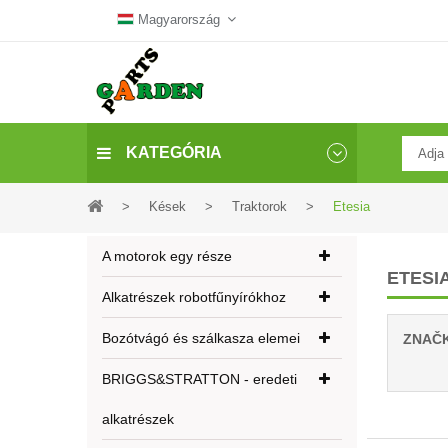
Magyarország
KATEGÓRIA
>
Kések
>
Traktorok
>
Etesia
A motorok egy része
ETESI
Alkatrészek robotfűnyírókhoz
Bozótvágó és szálkasza elemei
ZNAČ
BRIGGS&STRATTON - eredeti
alkatrészek