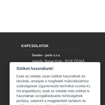
KAPCSOLATOK
Garden - parts s.r.o.
vlastník: Roman Kylar - RYZE ČESKÁ
SPOLEČNOST
Sütiket használunk!
Mladějov na Moravě 153
Ezek az oldalak olyan sütiket használnak és
56935 Mladějov na Moravě
tárolnak, amelyek a megfelelő működésükhöz
szükségesek (úgynevezett technikai cookie-k).
+420 777 96 96 03
Ha engedélyezi, ezek az oldalak más sütiket is
használnak szolgáltatásaink minőségének
info@garden-parts.cz
javítása, valamint a megjelenített tartalom és