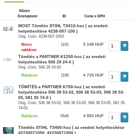
Název
Dostupnost
ID
Cena s DPH
MOST Tömítés STIHL TS410-hez ( az eredeti
helyettesítése 4238-007-100 )
Orig. číslo: 4238-007-1003
5 146 HUF
Nincs
1191
raktáron
Tömítés a PARTNER K1250-hoz ( az eredeti
helyettesítése 506 29 24-0 )
Orig. číslo: 506 29 24-02
4 735 HUF
Raktáron
1190
TÖMÍTÉS a PARTNER K750-hez ( az eredeti
helyettesítése 506 38 53-02, 506 38 53-03, 506 38 53-
05, 581 35 74-0 )
Orig. číslo: 506 38 53-02, 506 38 53-03, 506 38 53-05, 581 35
74-01
4 893 HUF
Raktáron
0546
Tömítés STIHL TS400-hoz ( az eredeti helyettesítése
42230071050, 42230071050 )