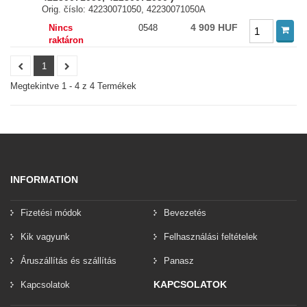
Orig. číslo: 42230071050, 42230071050A
4 909 HUF
Nincs
0548
raktáron
1
Megtekintve 1 - 4 z 4 Termékek
INFORMATION
Fizetési módok
Bevezetés
Kik vagyunk
Felhasználási feltételek
Áruszállítás és szállítás
Panasz
KAPCSOLATOK
Kapcsolatok