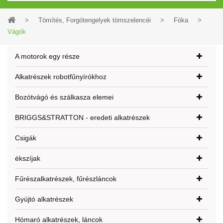
>
Tömítés, Forgótengelyek tömszelencéi
>
Fóka
>
Vágók
A motorok egy része
Alkatrészek robotfűnyírókhoz
Bozótvágó és szálkasza elemei
BRIGGS&STRATTON - eredeti alkatrészek
Csigák
ékszíjak
Fűrészalkatrészek, fűrészláncok
Gyújtó alkatrészek
Hómaró alkatrészek, láncok