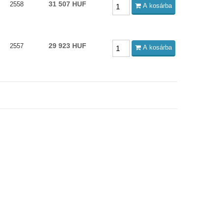
31 507 HUF
2558
A kosárba
29 923 HUF
2557
A kosárba