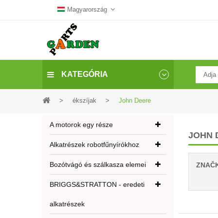
Magyarország
KATEGÓRIA
>
ékszíjak
>
John Deere
A motorok egy része
JOHN 
Alkatrészek robotfűnyírókhoz
Bozótvágó és szálkasza elemei
ZNAČ
BRIGGS&STRATTON - eredeti
alkatrészek