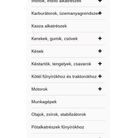
Indítók, indító alkatrészek
Karburátorok, üzemanyagrendszer
Kasza alkatrészek
Kerekek, gumik, csövek
Kések
Késtartók, tengelyek, csavarok
Kötél fűnyírókhoz és traktorokhoz
Motorok
Munkagépek
Olajok, zsírok, stabilizátorok
Pótalkatrészek fűnyírókhoz