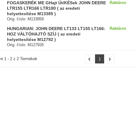
FOGASKERÉK ME GHajt Út/KÉSek JOHN DEERE
Raktáron
LTR155 LTR166 LTR180 ( az eredeti
helyettesítése M13385 )
Orig. číslo: M133858
HUNGARIAN: JOHN DEERE LT133 LT155 LT166-
Raktáron
HOZ VÁLTÓHAJTÓ SZÍJ ( az eredeti
helyettesítése M12792 )
Orig. číslo: M127926
ve 1 - 2 z 2 Termékek
1