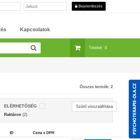
Bejelentkezés
zés
Kapcsolatok
Tételek: 0
Összes termék:
2
ELÉRHETŐSÉG
Szűrő visszaállítása
Raktáron
(2)
ID
Cena s DPH