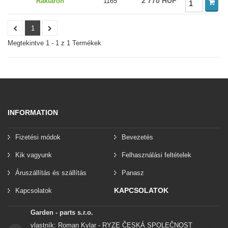
2 770 HUF
Raktáron
1165
1
Megtekintve 1 - 1 z 1 Termékek
INFORMATION
Fizetési módok
Bevezetés
Kik vagyunk
Felhasználási feltételek
Áruszállítás és szállítás
Panasz
KAPCSOLATOK
Kapcsolatok
Garden - parts s.r.o.
vlastník: Roman Kylar - RYZE ČESKÁ SPOLEČNOST