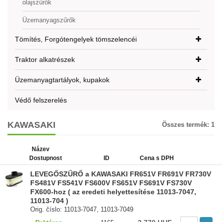
olajszűrők
Üzemanyagszűrők
Tömítés, Forgótengelyek tömszelencéi
Traktor alkatrészek
Üzemanyagtartályok, kupakok
Védő felszerelés
KAWASAKI
Összes termék:
1
Název
Dostupnost
ID
Cena s DPH
LEVEGŐSZŰRŐ a KAWASAKI FR651V FR691V FR730V
FS481V FS541V FS600V FS651V FS691V FS730V
FX600-hoz ( az eredeti helyettesítése 11013-7047,
11013-704 )
Orig. číslo: 11013-7047, 11013-7049