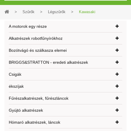
>
Szűrők
>
Légszűrők
>
Kawasaki
A motorok egy része
Alkatrészek robotfűnyírókhoz
Bozótvágó és szálkasza elemei
BRIGGS&STRATTON - eredeti alkatrészek
Csigák
ékszíjak
Fűrészalkatrészek, fűrészláncok
Gyújtó alkatrészek
Hómaró alkatrészek, láncok