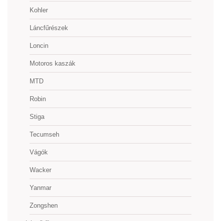
Kohler
Láncfűrészek
Loncin
Motoros kaszák
MTD
Robin
Stiga
Tecumseh
Vágók
Wacker
Yanmar
Zongshen