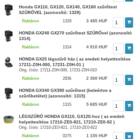
Honda GX110, GX120, GX140, GX160 szűrőtest
SZŰRŐVEL (azonosító: 1329)
3 485 HUF
Raktáron
1329
HONDA GX240 GX270 szűrőtest SZŰRŐvel (azonosító
1314)
4 910 HUF
Raktáron
1314
HONDA GX25 légszűrő ház ( az eredeti helyettesítése
17211-Z0H-000, 17231-Z0H-01 )
Orig. číslo: 17211-Z0H-000, 17231-Z0H-010
2 360 HUF
Raktáron
2836
HONDA GX340 GX390 szűrőtest (beleértve a
szűrőbetétet) (azonosító: 1315)
5 685 HUF
Raktáron
1315
LÉGSZŰRŐ HONDA GX110, GX120-hoz ( az eredeti
helyettesítése 17210-ZE0-821, 17210-ZE0-82 )
Orig. číslo: 17210-ZE0-821, 17210-ZE0-822
1 155 HUF
Raktáron
0275