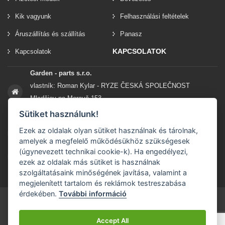
Kik vagyunk
Felhasználási feltételek
Áruszállítás és szállítás
Panasz
KAPCSOLATOK
Kapcsolatok
Garden - parts s.r.o.
vlastník: Roman Kylar - RYZE ČESKÁ SPOLEČNOST
Mladějov na Moravě 153
56935 Mladějov na Moravě
Sütiket használunk!
Ezek az oldalak olyan sütiket használnak és tárolnak,
+420 777 96 96 03
amelyek a megfelelő működésükhöz szükségesek
(úgynevezett technikai cookie-k). Ha engedélyezi,
info@garden-parts.cz
ezek az oldalak más sütiket is használnak
szolgáltatásaink minőségének javítása, valamint a
megjelenített tartalom és reklámok testreszabása
érdekében.
További információ
Accept All