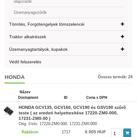
olajszűrők
Üzemanyagszűrők
Tömítés, Forgótengelyek tömszelencéi
Traktor alkatrészek
Üzemanyagtartályok, kupakok
Védő felszerelés
HONDA
Összes termék:
24
Název
Dostupnost
ID
Cena s DPH
HONDA GCV135, GCV160, GCV190 és GSV190 szűrő
teste ( az eredeti helyettesítése 17220-ZM0-000,
17231-ZM0-00 )
Orig. číslo: 17220-ZM0-000, 17231-ZM0-000
6 005 HUF
Raktáron
1717