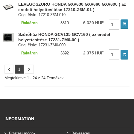
LEVEGŐSZŰRŐ HONDA GXV630 GXV660 GXV690 ( az
eredeti helyettesítése 17210-Z6M-01 )
Orig. číslo: 17210-Z6M-010
6 320 HUF
Raktáron
3810
Szűrőház HONDA GCV135 GCV160 ( az eredeti
helyettesítése 17231-ZM0-00 )
Orig. číslo: 17231-ZM0-000
2 375 HUF
Raktáron
3892
1
Megtekintve 1 - 24 z 24 Termékek
INFORMATION
Fizetési módok
Bevezetés