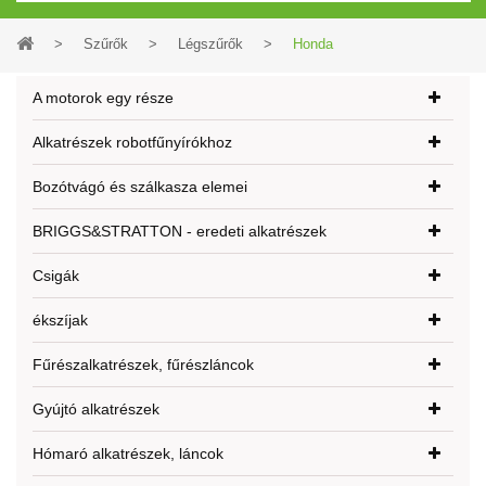
>
Szűrők
>
Légszűrők
>
Honda
A motorok egy része
Alkatrészek robotfűnyírókhoz
Bozótvágó és szálkasza elemei
BRIGGS&STRATTON - eredeti alkatrészek
Csigák
ékszíjak
Fűrészalkatrészek, fűrészláncok
Gyújtó alkatrészek
Hómaró alkatrészek, láncok