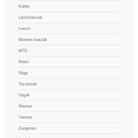
Kohler
Láncfűrészek
Loncin
Motoros kaszák
MTD
Robin
Stiga
Tecumseh
Vágók
Wacker
Yanmar
Zongshen