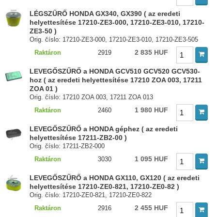
LÉGSZŰRŐ HONDA GX340, GX390 ( az eredeti
helyettesítése 17210-ZE3-000, 17210-ZE3-010, 17210-
ZE3-50 )
Orig. číslo: 17210-ZE3-000, 17210-ZE3-010, 17210-ZE3-505
2 835 HUF
Raktáron
2919
LEVEGŐSZŰRŐ a HONDA GCV510 GCV520 GCV530-
hoz ( az eredeti helyettesítése 17210 ZOA 003, 17211
ZOA 01 )
Orig. číslo: 17210 ZOA 003, 17211 ZOA 013
1 980 HUF
Raktáron
2460
LEVEGŐSZŰRŐ a HONDA géphez ( az eredeti
helyettesítése 17211-ZB2-00 )
Orig. číslo: 17211-ZB2-000
1 095 HUF
Raktáron
3030
LEVEGŐSZŰRŐ a HONDA GX110, GX120 ( az eredeti
helyettesítése 17210-ZE0-821, 17210-ZE0-82 )
Orig. číslo: 17210-ZE0-821, 17210-ZE0-822
2 455 HUF
Raktáron
2916