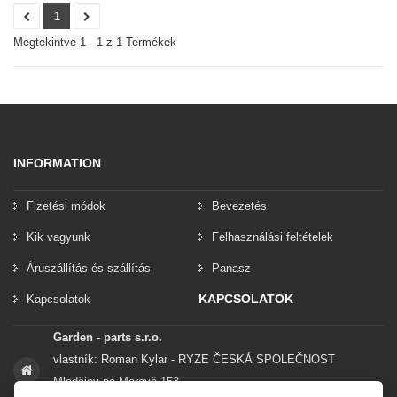
1
Megtekintve 1 - 1 z 1 Termékek
INFORMATION
Fizetési módok
Bevezetés
Kik vagyunk
Felhasználási feltételek
Áruszállítás és szállítás
Panasz
KAPCSOLATOK
Kapcsolatok
Garden - parts s.r.o.
vlastník: Roman Kylar - RYZE ČESKÁ SPOLEČNOST
Mladějov na Moravě 153