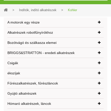
>
Indítók, indító alkatrészek
>
Kohler
A motorok egy része
Alkatrészek robotfűnyírókhoz
Bozótvágó és szálkasza elemei
BRIGGS&STRATTON - eredeti alkatrészek
Csigák
ékszíjak
Fűrészalkatrészek, fűrészláncok
Gyújtó alkatrészek
Hómaró alkatrészek, láncok