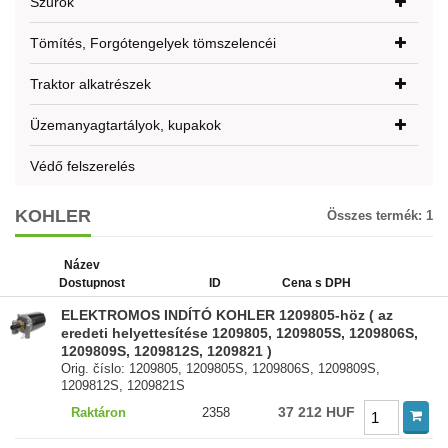
Szűrők
Tömítés, Forgótengelyek tömszelencéi
Traktor alkatrészek
Üzemanyagtartályok, kupakok
Védő felszerelés
KOHLER
Összes termék:
1
Název
Dostupnost
ID
Cena s DPH
ELEKTROMOS INDÍTÓ KOHLER 1209805-höz ( az
eredeti helyettesítése 1209805, 1209805S, 1209806S,
1209809S, 1209812S, 1209821 )
Orig. číslo: 1209805, 1209805S, 1209806S, 1209809S,
1209812S, 1209821S
37 212 HUF
Raktáron
2358