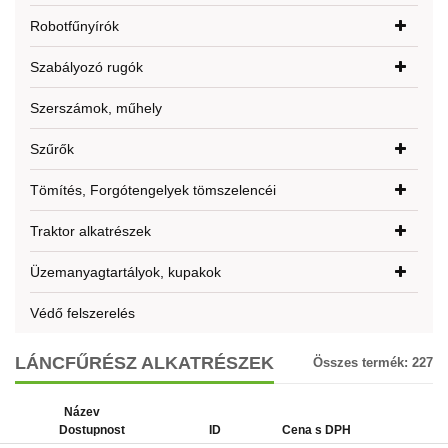
Robotfűnyírók
Szabályozó rugók
Szerszámok, műhely
Szűrők
Tömítés, Forgótengelyek tömszelencéi
Traktor alkatrészek
Üzemanyagtartályok, kupakok
Védő felszerelés
LÁNCFŰRÉSZ ALKATRÉSZEK
Összes termék:
227
Název
Dostupnost
ID
Cena s DPH