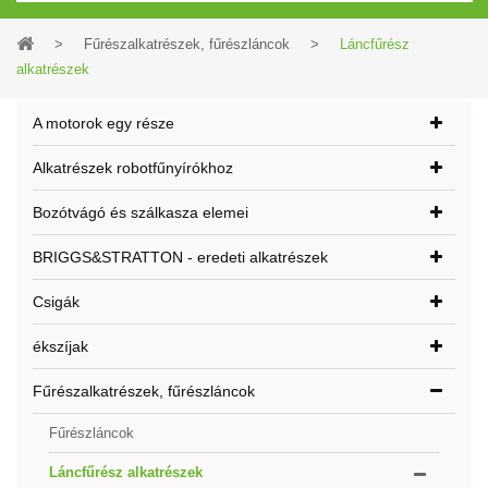
>
Fűrészalkatrészek, fűrészláncok
>
Láncfűrész
alkatrészek
A motorok egy része
Alkatrészek robotfűnyírókhoz
Bozótvágó és szálkasza elemei
BRIGGS&STRATTON - eredeti alkatrészek
Csigák
ékszíjak
Fűrészalkatrészek, fűrészláncok
Fűrészláncok
Láncfűrész alkatrészek