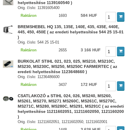
helyettesítése 1139160540 )
Orig. číslo: 11391605400
584 HUF
Raktáron
1693
BREMSHEBEL HQ 135, 135E, 140E, 435, 435E, 440E,
445, 450, 450E ( az eredeti helyettesítése 544 25 15-01
)
Orig. číslo: 544 25 15-01
3 166 HUF
Raktáron
2655
BURKOLAT STIHL 021, 023, 025, MS210, MS210C,
MS230, MS230C, MS250, MS250C FARMERTEC ( az
eredeti helyettesítése 1123648660 )
Orig. číslo: 11236486600
172 HUF
Raktáron
3437
CSATLAKOZÓ a STIHL 024, 026, MS240, MS260,
MS261, MS270, MS271 MS260C, MS261C, MS270C,
MS271C, MS280, MS280C, MS291, MS291C ( az eredeti
helyettesítése 11211602051, 11211602050, 1121160200
)
Orig. číslo: 11211602051, 11211602050, 11211602001
3 626 HUF
Raktáron
1448