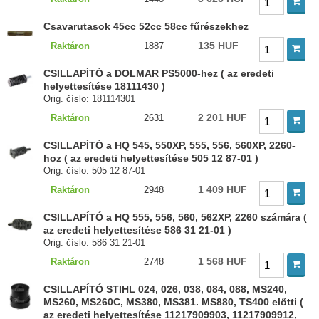
Csavarutasok 45cc 52cc 58cc fűrészekhez
135 HUF
Raktáron
1887
CSILLAPÍTÓ a DOLMAR PS5000-hez ( az eredeti
helyettesítése 18111430 )
Orig. číslo: 181114301
2 201 HUF
Raktáron
2631
CSILLAPÍTÓ a HQ 545, 550XP, 555, 556, 560XP, 2260-
hoz ( az eredeti helyettesítése 505 12 87-01 )
Orig. číslo: 505 12 87-01
1 409 HUF
Raktáron
2948
CSILLAPÍTÓ a HQ 555, 556, 560, 562XP, 2260 számára (
az eredeti helyettesítése 586 31 21-01 )
Orig. číslo: 586 31 21-01
1 568 HUF
Raktáron
2748
CSILLAPÍTÓ STIHL 024, 026, 038, 084, 088, MS240,
MS260, MS260C, MS380, MS381. MS880, TS400 előtti (
az eredeti helyettesítése 11217909903, 11217909912,