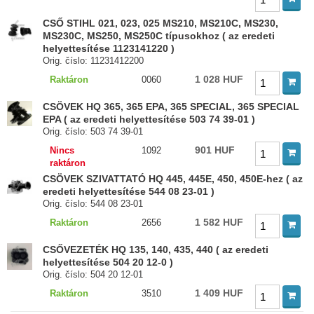
CSŐ STIHL 021, 023, 025 MS210, MS210C, MS230,
MS230C, MS250, MS250C típusokhoz ( az eredeti
helyettesítése 1123141220 )
Orig. číslo: 11231412200
1 028 HUF
Raktáron
0060
CSÖVEK HQ 365, 365 EPA, 365 SPECIAL, 365 SPECIAL
EPA ( az eredeti helyettesítése 503 74 39-01 )
Orig. číslo: 503 74 39-01
901 HUF
Nincs
1092
raktáron
CSÖVEK SZIVATTATÓ HQ 445, 445E, 450, 450E-hez ( az
eredeti helyettesítése 544 08 23-01 )
Orig. číslo: 544 08 23-01
1 582 HUF
Raktáron
2656
CSŐVEZETÉK HQ 135, 140, 435, 440 ( az eredeti
helyettesítése 504 20 12-0 )
Orig. číslo: 504 20 12-01
1 409 HUF
Raktáron
3510