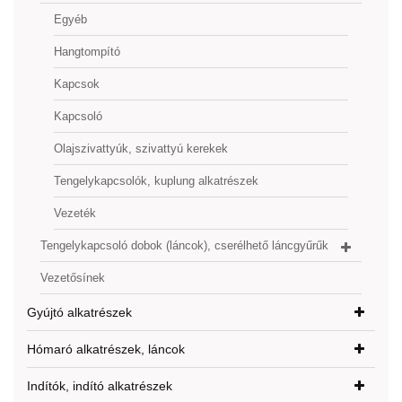
Egyéb
Hangtompító
Kapcsok
Kapcsoló
Olajszivattyúk, szivattyú kerekek
Tengelykapcsolók, kuplung alkatrészek
Vezeték
Tengelykapcsoló dobok (láncok), cserélhető láncgyűrűk
Vezetősínek
Gyújtó alkatrészek
Hómaró alkatrészek, láncok
Indítók, indító alkatrészek