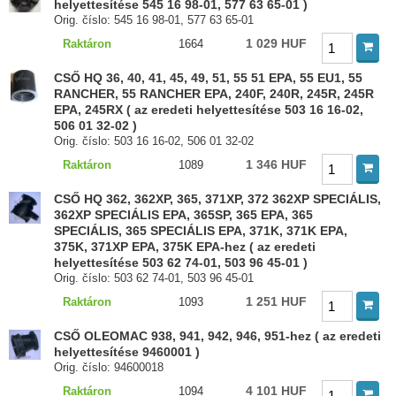
helyettesítése 545 16 98-01, 577 63 65-01 )
Orig. číslo: 545 16 98-01, 577 63 65-01
1 029 HUF
Raktáron
1664
CSŐ HQ 36, 40, 41, 45, 49, 51, 55 51 EPA, 55 EU1, 55
RANCHER, 55 RANCHER EPA, 240F, 240R, 245R, 245R
EPA, 245RX ( az eredeti helyettesítése 503 16 16-02,
506 01 32-02 )
Orig. číslo: 503 16 16-02, 506 01 32-02
1 346 HUF
Raktáron
1089
CSŐ HQ 362, 362XP, 365, 371XP, 372 362XP SPECIÁLIS,
362XP SPECIÁLIS EPA, 365SP, 365 EPA, 365
SPECIÁLIS, 365 SPECIÁLIS EPA, 371K, 371K EPA,
375K, 371XP EPA, 375K EPA-hez ( az eredeti
helyettesítése 503 62 74-01, 503 96 45-01 )
Orig. číslo: 503 62 74-01, 503 96 45-01
1 251 HUF
Raktáron
1093
CSŐ OLEOMAC 938, 941, 942, 946, 951-hez ( az eredeti
helyettesítése 9460001 )
Orig. číslo: 94600018
4 101 HUF
Raktáron
1094