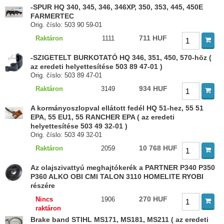
-SPUR HQ 340, 345, 346, 346XP, 350, 353, 445, 450E
FARMERTEC
Orig. číslo: 503 90 59-01
711 HUF
Raktáron
1111
-SZIGETELT BURKOTATÓ HQ 346, 351, 450, 570-höz (
az eredeti helyettesítése 503 89 47-01 )
Orig. číslo: 503 89 47-01
934 HUF
Raktáron
3149
A kormányoszlopval ellátott fedél HQ 51-hez, 55 51
EPA, 55 EU1, 55 RANCHER EPA ( az eredeti
helyettesítése 503 49 32-01 )
Orig. číslo: 503 49 32-01
10 768 HUF
Raktáron
2059
Az olajszivattyú meghajtókerék a PARTNER P340 P350
P360 ALKO OBI CMI TALON 3110 HOMELITE RYOBI
részére
270 HUF
Nincs
1906
raktáron
Brake band STIHL MS171, MS181, MS211 ( az eredeti