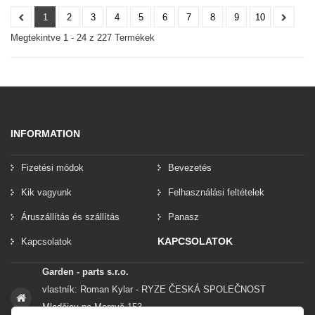
1
2
3
4
5
6
7
8
9
10
Megtekintve 1 - 24 z 227 Termékek
INFORMATION
Fizetési módok
Bevezetés
Kik vagyunk
Felhasználási feltételek
Áruszállítás és szállítás
Panasz
KAPCSOLATOK
Kapcsolatok
Garden - parts s.r.o.
vlastník: Roman Kylar - RYZE ČESKÁ SPOLEČNOST
Mladějov na Moravě 153