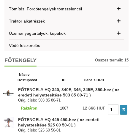
Tömítés, Forgótengelyek tömszelencéi
Traktor alkatrészek
Üzemanyagtartályok, kupakok
Védő felszerelés
FŐTENGELY
Összes termék:
15
Název
Dostupnost
ID
Cena s DPH
FŐTENGELY HQ 340, 340E, 345, 345E, 350-hez ( az
eredeti helyettesítése 503 85 80-71 )
Orig. číslo: 503 85 80-71
12 668 HUF
Raktáron
1067
FŐTENGELY HQ 445 450-hez ( az eredeti
helyettesítése 525 60 50-01 )
Orig. číslo: 525 60 50-01