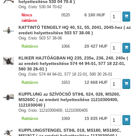
helyettesítése 530 04 70-6 )
Orig. číslo: 530 04 70-62
6 180 HUF
Nincs
0520
raktáron
KATTINTÓ TENGELY HQ 40, 51, 55, 2041, 2045-hez ( az
eredeti helyettesítése 503 57 38-06 )
Orig. číslo: 503 57 38-06
20 427 HUF
Raktáron
1066
KLIKER HAJTÓÁGBAN HQ 235, 235e, 236, 240, 240e (
az eredeti helyettesítése 574 44 94-01, 577 18 22-01,
580 30 26-01 )
Orig. číslo: 574 44 94-01, 577 18 22-01, 580 30 26-01
12 668 HUF
Raktáron
1653
KUPPLUNG az SZÍVÓCSŐ STIHL 024, 026, MS260,
MS260C ( az eredeti helyettesítése 11210300400,
1121030040 )
Orig. číslo: 11210300400, 11210300405
15 835 HUF
Raktáron
1069
KUPPLUNGSTENGEL STIHL 018, MS180, MS180C,
MS191T ( az eredeti helyettesítése 1132030040 )