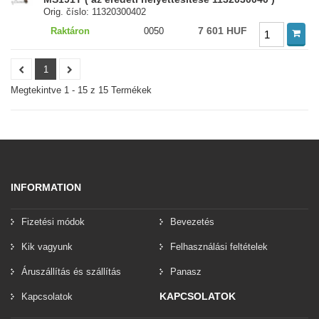
Orig. číslo: 11320300402
7 601 HUF
Raktáron
0050
1
Megtekintve 1 - 15 z 15 Termékek
INFORMATION
Fizetési módok
Bevezetés
Kik vagyunk
Felhasználási feltételek
Áruszállítás és szállítás
Panasz
KAPCSOLATOK
Kapcsolatok