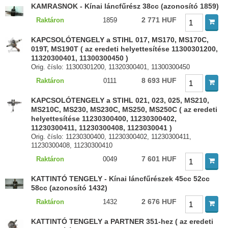
KAMRASNOK - Kínai láncfűrész 38cc (azonosító 1859)
2 771 HUF
Raktáron
1859
KAPCSOLÓTENGELY a STIHL 017, MS170, MS170C,
019T, MS190T ( az eredeti helyettesítése 11300301200,
11320300401, 11300300450 )
Orig. číslo: 11300301200, 11320300401, 11300300450
8 693 HUF
Raktáron
0111
KAPCSOLÓTENGELY a STIHL 021, 023, 025, MS210,
MS210C, MS230, MS230C, MS250, MS250C ( az eredeti
helyettesítése 11230300400, 11230300402,
11230300411, 11230300408, 1123030041 )
Orig. číslo: 11230300400, 11230300402, 11230300411,
11230300408, 11230300410
7 601 HUF
Raktáron
0049
KATTINTÓ TENGELY - Kínai láncfűrészek 45cc 52cc
58cc (azonosító 1432)
2 676 HUF
Raktáron
1432
KATTINTÓ TENGELY a PARTNER 351-hez ( az eredeti