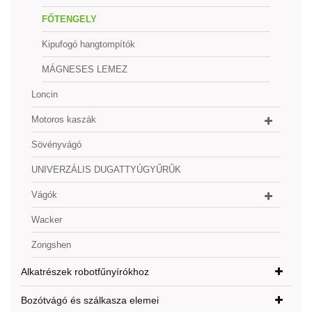
FŐTENGELY
Kipufogó hangtompítók
MÁGNESES LEMEZ
Loncin
Motoros kaszák
Sövényvágó
UNIVERZÁLIS DUGATTYÚGYŰRŰK
Vágók
Wacker
Zongshen
Alkatrészek robotfűnyírókhoz
Bozótvágó és szálkasza elemei