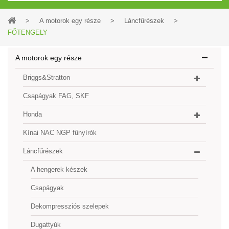
>
A motorok egy része
>
Láncfűrészek
>
FŐTENGELY
A motorok egy része
Briggs&Stratton
Csapágyak FAG, SKF
Honda
Kínai NAC NGP fűnyírók
Láncfűrészek
A hengerek készek
Csapágyak
Dekompressziós szelepek
Dugattyúk