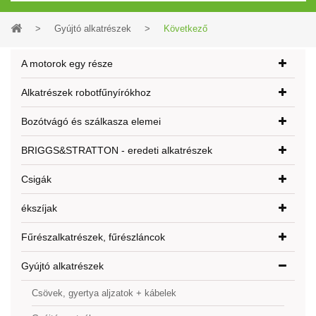
>
Gyújtó alkatrészek
>
Következő
A motorok egy része
Alkatrészek robotfűnyírókhoz
Bozótvágó és szálkasza elemei
BRIGGS&STRATTON - eredeti alkatrészek
Csigák
ékszíjak
Fűrészalkatrészek, fűrészláncok
Gyújtó alkatrészek
Csövek, gyertya aljzatok + kábelek