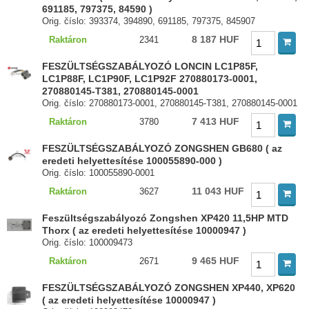
691185, 797375, 84590 )
Orig. číslo: 393374, 394890, 691185, 797375, 845907
8 187 HUF
Raktáron
2341
FESZÜLTSÉGSZABÁLYOZÓ LONCIN LC1P85F,
LC1P88F, LC1P90F, LC1P92F 270880173-0001,
270880145-T381, 270880145-0001
Orig. číslo: 270880173-0001, 270880145-T381, 270880145-0001
7 413 HUF
Raktáron
3780
FESZÜLTSÉGSZABÁLYOZÓ ZONGSHEN GB680 ( az
eredeti helyettesítése 100055890-000 )
Orig. číslo: 100055890-0001
11 043 HUF
Raktáron
3627
Feszültségszabályozó Zongshen XP420 11,5HP MTD
Thorx ( az eredeti helyettesítése 10000947 )
Orig. číslo: 100009473
9 465 HUF
Raktáron
2671
FESZÜLTSÉGSZABÁLYOZÓ ZONGSHEN XP440, XP620
( az eredeti helyettesítése 10000947 )