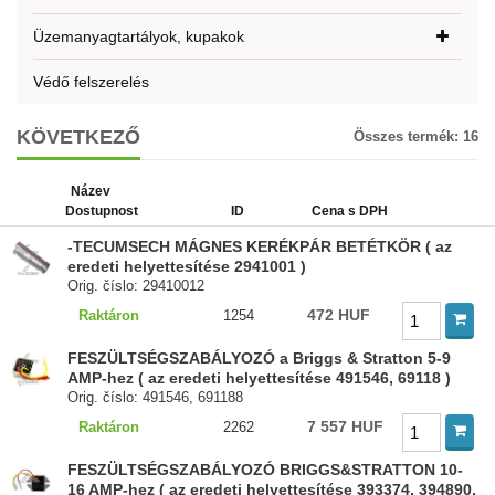
Üzemanyagtartályok, kupakok
Védő felszerelés
KÖVETKEZŐ
Összes termék:
16
Název
Dostupnost
ID
Cena s DPH
-TECUMSECH MÁGNES KERÉKPÁR BETÉTKÖR ( az
eredeti helyettesítése 2941001 )
Orig. číslo: 29410012
472 HUF
Raktáron
1254
FESZÜLTSÉGSZABÁLYOZÓ a Briggs & Stratton 5-9
AMP-hez ( az eredeti helyettesítése 491546, 69118 )
Orig. číslo: 491546, 691188
7 557 HUF
Raktáron
2262
FESZÜLTSÉGSZABÁLYOZÓ BRIGGS&STRATTON 10-
16 AMP-hez ( az eredeti helyettesítése 393374, 394890,