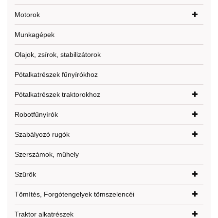
Motorok
Munkagépek
Olajok, zsírok, stabilizátorok
Pótalkatrészek fűnyírókhoz
Pótalkatrészek traktorokhoz
Robotfűnyírók
Szabályozó rugók
Szerszámok, műhely
Szűrők
Tömítés, Forgótengelyek tömszelencéi
Traktor alkatrészek