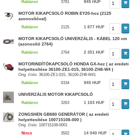
945 HUF
Raktáron
3781
MOTOR KIKAPCSOLÓ ROBIN EY20-hoz (2125
azonosítóval)
1 877 HUF
Raktáron
2125
MOTOR KIKAPCSOLÓ UNIVERZÁLIS - KÁBEL 120 cm
(azonosító 2764)
2 351 HUF
Raktáron
2764
MOTORINDÍTÓKAPCSOLÓ HONDA GX-hez ( az eredeti
helyettesítése 36100-ZE1-015, 36100-ZH8-W4 )
Orig. číslo: 36100-ZE1-015, 36100-ZH8-W41
945 HUF
Raktáron
0334
UNIVERZÁLIS MOTOR KIKAPCSOLÓ
1 103 HUF
Raktáron
3263
ZONGSHEN GB680 GENERÁTOR ( az eredeti
helyettesítése 100715108-000 )
Orig. číslo: 100715108-0001
14 040 HUF
Nincs
3502