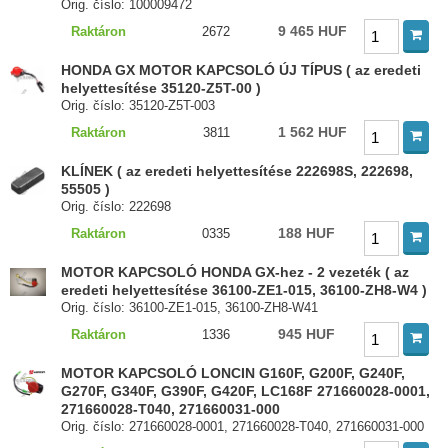
Orig. číslo: 100009472
9 465 HUF
Raktáron
2672
HONDA GX MOTOR KAPCSOLÓ ÚJ TÍPUS ( az eredeti
helyettesítése 35120-Z5T-00 )
Orig. číslo: 35120-Z5T-003
1 562 HUF
Raktáron
3811
KLÍNEK ( az eredeti helyettesítése 222698S, 222698,
55505 )
Orig. číslo: 222698
188 HUF
Raktáron
0335
MOTOR KAPCSOLÓ HONDA GX-hez - 2 vezeték ( az
eredeti helyettesítése 36100-ZE1-015, 36100-ZH8-W4 )
Orig. číslo: 36100-ZE1-015, 36100-ZH8-W41
945 HUF
Raktáron
1336
MOTOR KAPCSOLÓ LONCIN G160F, G200F, G240F,
G270F, G340F, G390F, G420F, LC168F 271660028-0001,
271660028-T040, 271660031-000
Orig. číslo: 271660028-0001, 271660028-T040, 271660031-000