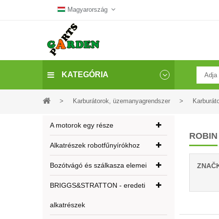
Magyarország
KATEGÓRIA
>
Karburátorok, üzemanyagrendszer
>
Karburát
A motorok egy része
ROBIN
Alkatrészek robotfűnyírókhoz
Bozótvágó és szálkasza elemei
ZNAČ
BRIGGS&STRATTON - eredeti
alkatrészek