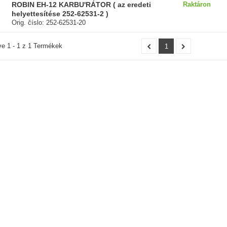
ROBIN EH-12 KARBU'RÁTOR ( az eredeti
Raktáron
helyettesítése 252-62531-2 )
Orig. číslo: 252-62531-20
ve 1 - 1 z 1 Termékek
1