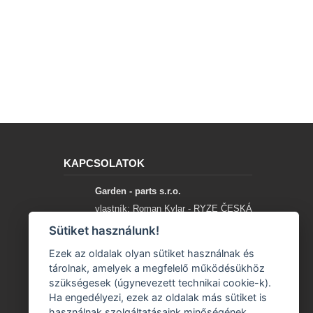
KAPCSOLATOK
Garden - parts s.r.o.
vlastník: Roman Kylar - RYZE ČESKÁ
SPOLEČNOST
Sütiket használunk!
Mladějov na Moravě 153
Ezek az oldalak olyan sütiket használnak és
56935 Mladějov na Moravě
tárolnak, amelyek a megfelelő működésükhöz
szükségesek (úgynevezett technikai cookie-k).
+420 777 96 96 03
Ha engedélyezi, ezek az oldalak más sütiket is
használnak szolgáltatásaink minőségének