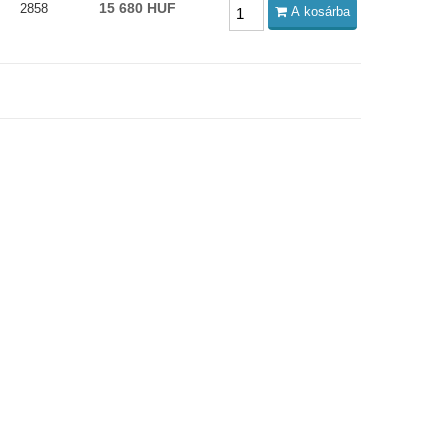
15 680 HUF
2858
A kosárba