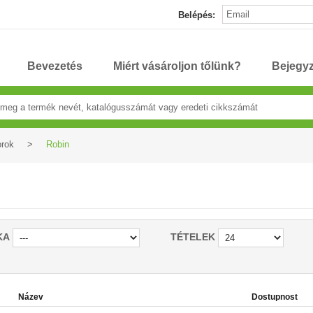
Belépés:
Bevezetés
Miért vásároljon tőlünk?
Bejegy
orok
>
Robin
KA
TÉTELEK
Název
Dostupnost