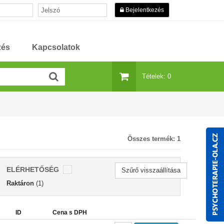
Bejelentkezés
zés
Kapcsolatok
Tételek: 0
Összes termék:
1
ELÉRHETŐSÉG
Szűrő visszaállítása
Raktáron
(1)
ID
Cena s DPH