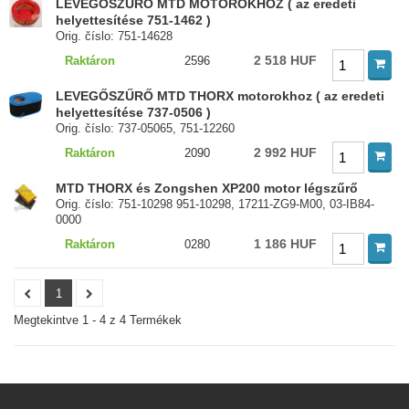
LEVEGŐSZŰRŐ MTD MOTOROKHOZ ( az eredeti
helyettesítése 751-1462 )
Orig. číslo: 751-14628
2 518 HUF
Raktáron
2596
LEVEGŐSZŰRŐ MTD THORX motorokhoz ( az eredeti
helyettesítése 737-0506 )
Orig. číslo: 737-05065, 751-12260
2 992 HUF
Raktáron
2090
MTD THORX és Zongshen XP200 motor légszűrő
Orig. číslo: 751-10298 951-10298, 17211-ZG9-M00, 03-IB84-
0000
1 186 HUF
Raktáron
0280
1
Megtekintve 1 - 4 z 4 Termékek