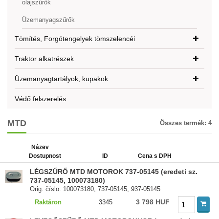
olajszűrők
Üzemanyagszűrők
Tömítés, Forgótengelyek tömszelencéi
Traktor alkatrészek
Üzemanyagtartályok, kupakok
Védő felszerelés
MTD
Összes termék:
4
Název
Dostupnost
ID
Cena s DPH
LÉGSZŰRŐ MTD MOTOROK 737-05145 (eredeti sz.
737-05145, 100073180)
Orig. číslo: 100073180, 737-05145, 937-05145
3 798 HUF
Raktáron
3345