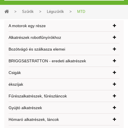
>
Szűrők
>
Légszűrők
>
MTD
A motorok egy része
Alkatrészek robotfűnyírókhoz
Bozótvágó és szálkasza elemei
BRIGGS&STRATTON - eredeti alkatrészek
Csigák
ékszíjak
Fűrészalkatrészek, fűrészláncok
Gyújtó alkatrészek
Hómaró alkatrészek, láncok