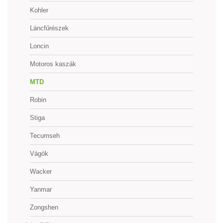
Kohler
Láncfűrészek
Loncin
Motoros kaszák
MTD
Robin
Stiga
Tecumseh
Vágók
Wacker
Yanmar
Zongshen