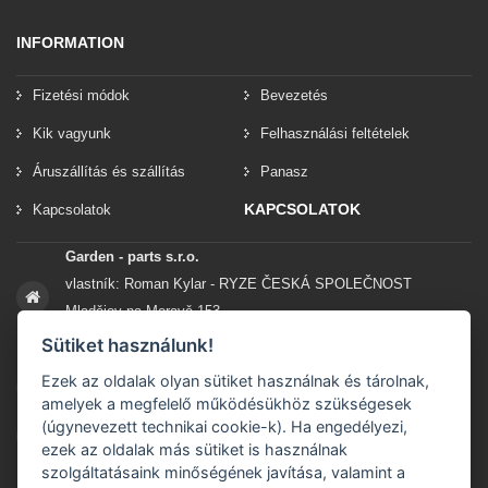
INFORMATION
Fizetési módok
Bevezetés
Kik vagyunk
Felhasználási feltételek
Áruszállítás és szállítás
Panasz
KAPCSOLATOK
Kapcsolatok
Garden - parts s.r.o.
vlastník: Roman Kylar - RYZE ČESKÁ SPOLEČNOST
Mladějov na Moravě 153
56935 Mladějov na Moravě
Sütiket használunk!
Ezek az oldalak olyan sütiket használnak és tárolnak,
+420 777 96 96 03
amelyek a megfelelő működésükhöz szükségesek
(úgynevezett technikai cookie-k). Ha engedélyezi,
info@garden-parts.cz
ezek az oldalak más sütiket is használnak
szolgáltatásaink minőségének javítása, valamint a