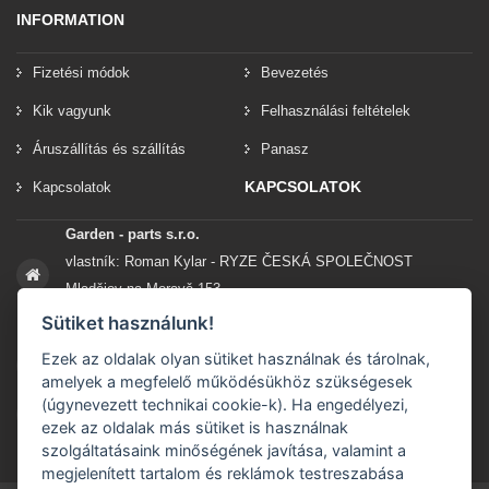
INFORMATION
Fizetési módok
Bevezetés
Kik vagyunk
Felhasználási feltételek
Áruszállítás és szállítás
Panasz
KAPCSOLATOK
Kapcsolatok
Garden - parts s.r.o.
vlastník: Roman Kylar - RYZE ČESKÁ SPOLEČNOST
Mladějov na Moravě 153
56935 Mladějov na Moravě
Sütiket használunk!
Ezek az oldalak olyan sütiket használnak és tárolnak,
+420 777 96 96 03
amelyek a megfelelő működésükhöz szükségesek
(úgynevezett technikai cookie-k). Ha engedélyezi,
info@garden-parts.cz
ezek az oldalak más sütiket is használnak
szolgáltatásaink minőségének javítása, valamint a
megjelenített tartalom és reklámok testreszabása