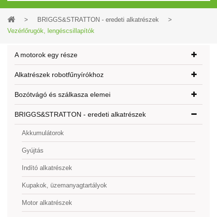
>
BRIGGS&STRATTON - eredeti alkatrészek
>
Vezérlőrugók, lengéscsillapítók
A motorok egy része
Alkatrészek robotfűnyírókhoz
Bozótvágó és szálkasza elemei
BRIGGS&STRATTON - eredeti alkatrészek
Akkumulátorok
Gyújtás
Indító alkatrészek
Kupakok, üzemanyagtartályok
Motor alkatrészek