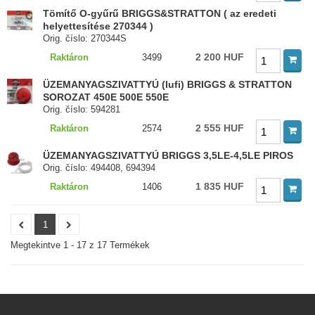
Tömítő O-gyűrű BRIGGS&STRATTON ( az eredeti
helyettesítése 270344 )
Orig. číslo: 270344S
2 200 HUF
Raktáron
3499
ÜZEMANYAGSZIVATTYÚ (lufi) BRIGGS & STRATTON
SOROZAT 450E 500E 550E
Orig. číslo: 594281
2 555 HUF
Raktáron
2574
ÜZEMANYAGSZIVATTYÚ BRIGGS 3,5LE-4,5LE PIROS
Orig. číslo: 494408, 694394
1 835 HUF
Raktáron
1406
1
Megtekintve 1 - 17 z 17 Termékek