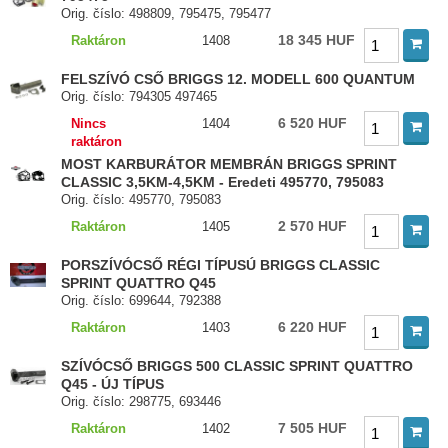
Orig. číslo: 498809, 795475, 795477
18 345 HUF
Raktáron
1408
FELSZÍVÓ CSŐ BRIGGS 12. MODELL 600 QUANTUM
Orig. číslo: 794305 497465
6 520 HUF
Nincs
1404
raktáron
MOST KARBURÁTOR MEMBRÁN BRIGGS SPRINT
CLASSIC 3,5KM-4,5KM - Eredeti 495770, 795083
Orig. číslo: 495770, 795083
2 570 HUF
Raktáron
1405
PORSZÍVÓCSŐ RÉGI TÍPUSÚ BRIGGS CLASSIC
SPRINT QUATTRO Q45
Orig. číslo: 699644, 792388
6 220 HUF
Raktáron
1403
SZÍVÓCSŐ BRIGGS 500 CLASSIC SPRINT QUATTRO
Q45 - ÚJ TÍPUS
Orig. číslo: 298775, 693446
7 505 HUF
Raktáron
1402