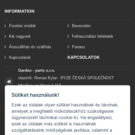
INFORMATION
Fizetési módok
Bevezetés
Kik vagyunk
Felhasználási feltételek
Áruszállítás és szállítás
Panasz
KAPCSOLATOK
Kapcsolatok
Garden - parts s.r.o.
vlastník: Roman Kylar - RYZE ČESKÁ SPOLEČNOST
Mladějov na Moravě 153
56935 Mladějov na Moravě
Sütiket használunk!
Ezek az oldalak olyan sütiket használnak és tárolnak,
+420 777 96 96 03
amelyek a megfelelő működésükhöz szükségesek
(úgynevezett technikai cookie-k). Ha engedélyezi,
info@garden-parts.cz
ezek az oldalak más sütiket is használnak
szolgáltatásaink minőségének javítása, valamint a