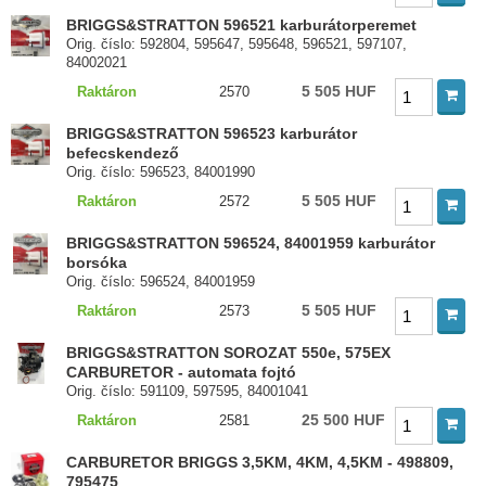
BRIGGS&STRATTON 596521 karburátorperemet
Orig. číslo: 592804, 595647, 595648, 596521, 597107,
84002021
5 505 HUF
Raktáron
2570
BRIGGS&STRATTON 596523 karburátor
befecskendező
Orig. číslo: 596523, 84001990
5 505 HUF
Raktáron
2572
BRIGGS&STRATTON 596524, 84001959 karburátor
borsóka
Orig. číslo: 596524, 84001959
5 505 HUF
Raktáron
2573
BRIGGS&STRATTON SOROZAT 550e, 575EX
CARBURETOR - automata fojtó
Orig. číslo: 591109, 597595, 84001041
25 500 HUF
Raktáron
2581
CARBURETOR BRIGGS 3,5KM, 4KM, 4,5KM - 498809,
795475