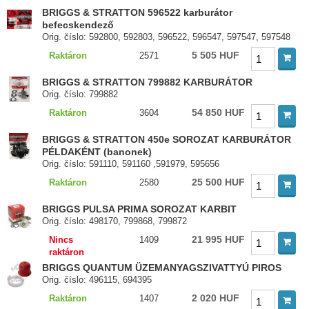
BRIGGS & STRATTON 596522 karburátor
befecskendező
Orig. číslo: 592800, 592803, 596522, 596547, 597547, 597548
5 505 HUF
Raktáron
2571
BRIGGS & STRATTON 799882 KARBURÁTOR
Orig. číslo: 799882
54 850 HUF
Raktáron
3604
BRIGGS & STRATTON 450e SOROZAT KARBURÁTOR
PÉLDAKÉNT (banonek)
Orig. číslo: 591110, 591160 ,591979, 595656
25 500 HUF
Raktáron
2580
BRIGGS PULSA PRIMA SOROZAT KARBIT
Orig. číslo: 498170, 799868, 799872
21 995 HUF
Nincs
1409
raktáron
BRIGGS QUANTUM ÜZEMANYAGSZIVATTYÚ PIROS
Orig. číslo: 496115, 694395
2 020 HUF
Raktáron
1407