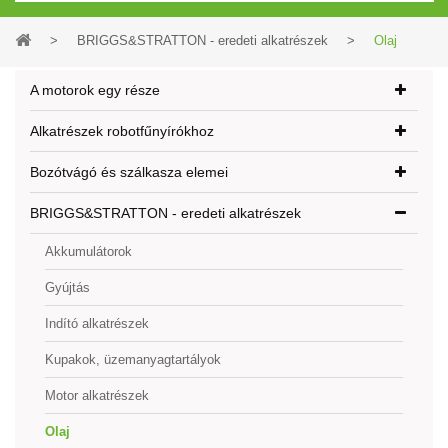
>
BRIGGS&STRATTON - eredeti alkatrészek
>
Olaj
A motorok egy része
Alkatrészek robotfűnyírókhoz
Bozótvágó és szálkasza elemei
BRIGGS&STRATTON - eredeti alkatrészek
Akkumulátorok
Gyújtás
Indító alkatrészek
Kupakok, üzemanyagtartályok
Motor alkatrészek
Olaj