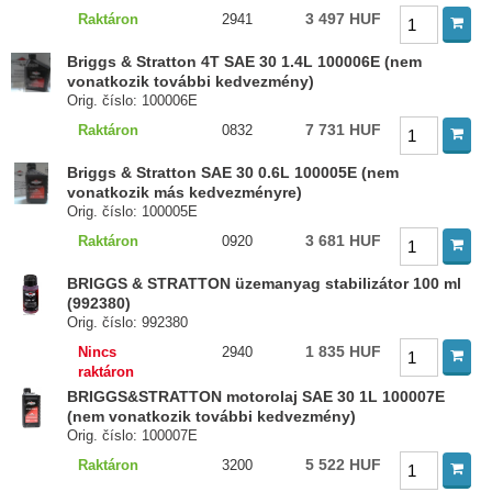
3 497 HUF
Raktáron
2941
Briggs & Stratton 4T SAE 30 1.4L 100006E (nem
vonatkozik további kedvezmény)
Orig. číslo: 100006E
7 731 HUF
Raktáron
0832
Briggs & Stratton SAE 30 0.6L 100005E (nem
vonatkozik más kedvezményre)
Orig. číslo: 100005E
3 681 HUF
Raktáron
0920
BRIGGS & STRATTON üzemanyag stabilizátor 100 ml
(992380)
Orig. číslo: 992380
1 835 HUF
Nincs
2940
raktáron
BRIGGS&STRATTON motorolaj SAE 30 1L 100007E
(nem vonatkozik további kedvezmény)
Orig. číslo: 100007E
5 522 HUF
Raktáron
3200