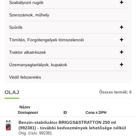
Szabályozó rugók
Szerszámok, műhely
Szűrők
Tömítés, Forgótengelyek tömszelencéi
Traktor alkatrészek
Üzemanyagtartályok, kupakok
Védő felszerelés
OLAJ
Összes termék:
6
Název
Dostupnost
ID
Cena s DPH
Benzin-stabilizátor BRIGGS&STRATTON 250 ml
(992381) - további kedvezmények lehetősége nélkül
Orig. číslo: 992381