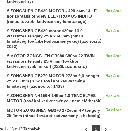
kedvezmény)
# ZONGSHEN GB420 MOTOR - 420 ccm 13 LE
Raktáron
horizontális tengely ELEKTROMOS INDÍTÓ
(nincs további kedvezmény lehetősége)
# ZONGSHEN GB420 motor 420cc 13,0
Raktáron
vízszintes tengely 25,4 x 60 mm (nincs
lehetőség további kedvezményekre) (azonosító
2033)
# MOTOR ZONGSHEN GB680 680cc 22 TWIN
Raktáron
vízszintes tengely 25,4 mm (további
kedvezmények nélkül) (2328. azonosító)
# ZONGSHEN GB270 MOTOR 272cc 9,0 henger
Raktáron
25 x 83 mm (nincs további kedvezmény
lehetőség) (azonosító: 1438)
# ZONGSHEN NH150H 149cc 4.0 TENGELYES
Raktáron
MOTOR (további kedvezmények nem elérhetők)
MOTOR ZONGSHEN GB270 272ccm HP tengely
Raktáron
25,4mm (nincs további kedvezmény lehetőség)
ve 1 - 13 z 13 Termékek
1