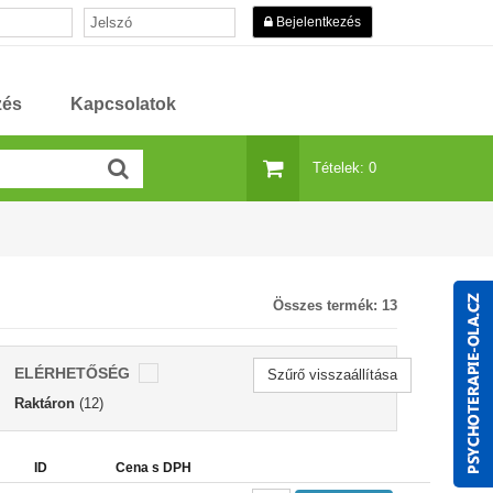
Bejelentkezés
zés
Kapcsolatok
Tételek: 0
Összes termék:
13
ELÉRHETŐSÉG
Szűrő visszaállítása
Raktáron
(12)
ID
Cena s DPH