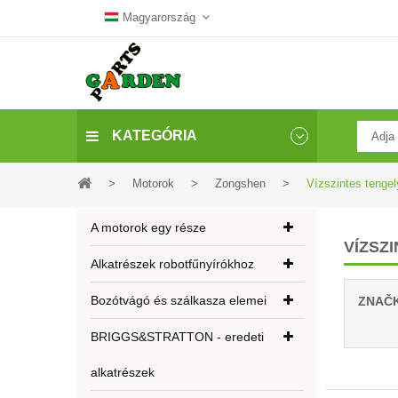
Magyarország
KATEGÓRIA
>
Motorok
>
Zongshen
>
Vízszintes tenge
A motorok egy része
VÍZSZ
Alkatrészek robotfűnyírókhoz
Bozótvágó és szálkasza elemei
ZNAČ
BRIGGS&STRATTON - eredeti
alkatrészek