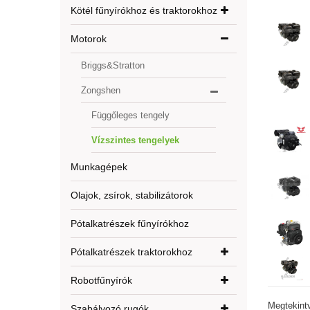
Kötél fűnyírókhoz és traktorokhoz
Motorok
Briggs&Stratton
Zongshen
Függőleges tengely
Vízszintes tengelyek
Munkagépek
Olajok, zsírok, stabilizátorok
Pótalkatrészek fűnyírókhoz
Pótalkatrészek traktorokhoz
Robotfűnyírók
Megtekint
Szabályozó rugók