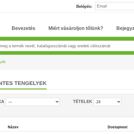
Belépés:
Bevezetés
Miért vásároljon tőlünk?
Bejegy
lyek
INTES TENGELYEK
KA
TÉTELEK
Název
Dostupnost