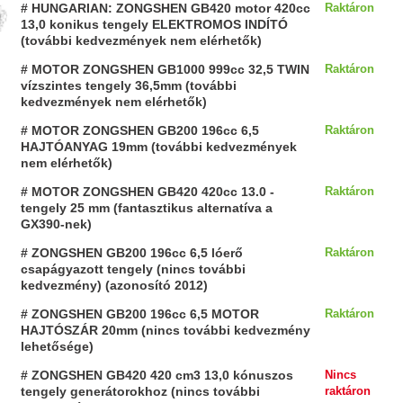
# HUNGARIAN: ZONGSHEN GB420 motor 420cc
Raktáron
13,0 konikus tengely ELEKTROMOS INDÍTÓ
(további kedvezmények nem elérhetők)
# MOTOR ZONGSHEN GB1000 999cc 32,5 TWIN
Raktáron
vízszintes tengely 36,5mm (további
kedvezmények nem elérhetők)
# MOTOR ZONGSHEN GB200 196cc 6,5
Raktáron
HAJTÓANYAG 19mm (további kedvezmények
nem elérhetők)
# MOTOR ZONGSHEN GB420 420cc 13.0 -
Raktáron
tengely 25 mm (fantasztikus alternatíva a
GX390-nek)
# ZONGSHEN GB200 196cc 6,5 lóerő
Raktáron
csapágyazott tengely (nincs további
kedvezmény) (azonosító 2012)
# ZONGSHEN GB200 196cc 6,5 MOTOR
Raktáron
HAJTÓSZÁR 20mm (nincs további kedvezmény
lehetősége)
# ZONGSHEN GB420 420 cm3 13,0 kónuszos
Nincs
tengely generátorokhoz (nincs további
raktáron