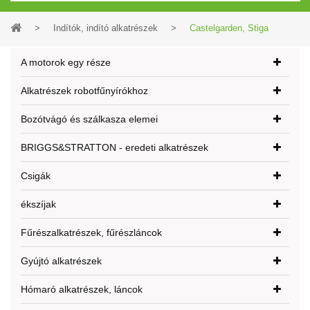
>
Indítók, indító alkatrészek
>
Castelgarden, Stiga
A motorok egy része
Alkatrészek robotfűnyírókhoz
Bozótvágó és szálkasza elemei
BRIGGS&STRATTON - eredeti alkatrészek
Csigák
ékszíjak
Fűrészalkatrészek, fűrészláncok
Gyújtó alkatrészek
Hómaró alkatrészek, láncok