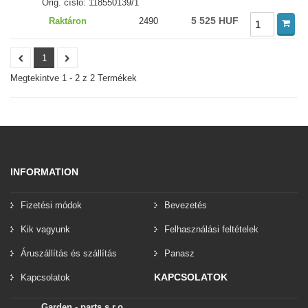
Orig. číslo: 118550139/1
5 525 HUF
Raktáron
2490
1
Megtekintve 1 - 2 z 2 Termékek
INFORMATION
Fizetési módok
Bevezetés
Kik vagyunk
Felhasználási feltételek
Áruszállítás és szállítás
Panasz
KAPCSOLATOK
Kapcsolatok
Garden - parts s.r.o.