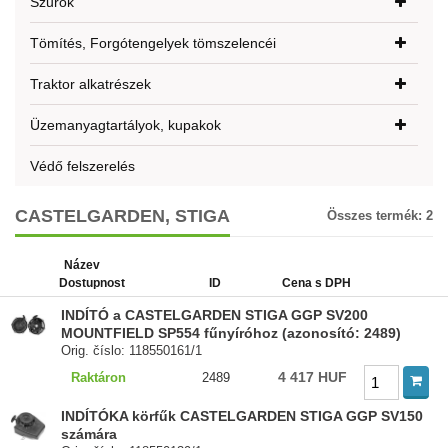
Szűrők
Tömítés, Forgótengelyek tömszelencéi
Traktor alkatrészek
Üzemanyagtartályok, kupakok
Védő felszerelés
CASTELGARDEN, STIGA
Összes termék:
2
Název
Dostupnost
ID
Cena s DPH
INDÍTÓ a CASTELGARDEN STIGA GGP SV200
MOUNTFIELD SP554 fűnyíróhoz (azonosító: 2489)
Orig. číslo: 118550161/1
4 417 HUF
Raktáron
2489
INDÍTÓKA körfűk CASTELGARDEN STIGA GGP SV150
számára