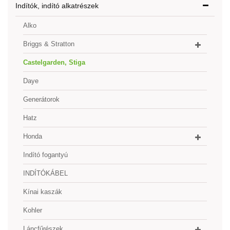
Indítók, indító alkatrészek
Alko
Briggs & Stratton
Castelgarden, Stiga
Daye
Generátorok
Hatz
Honda
Indító fogantyú
INDÍTÓKÁBEL
Kínai kaszák
Kohler
Láncfűrészek