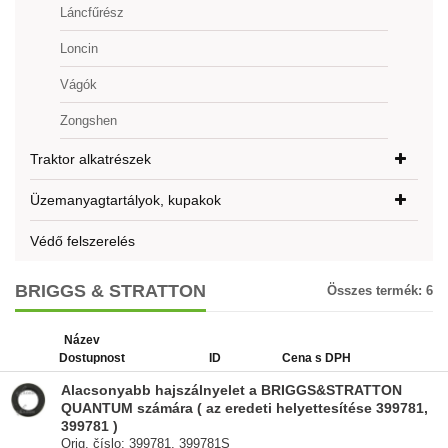
Láncfűrész
Loncin
Vágók
Zongshen
Traktor alkatrészek
Üzemanyagtartályok, kupakok
Védő felszerelés
BRIGGS & STRATTON
Összes termék:
6
Název
Dostupnost
ID
Cena s DPH
Alacsonyabb hajszálnyelet a BRIGGS&STRATTON
QUANTUM számára ( az eredeti helyettesítése 399781,
399781 )
Orig. číslo: 399781, 399781S