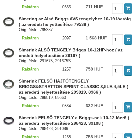
711 HUF
Raktáron
0535
Simering az Alsó Briggs AVS tengelyhez 10-19 lóerőig
( az eredeti helyettesítése 79538 )
Orig. číslo: 795387
1 568 HUF
Raktáron
2097
Simerink ALSÓ TENGELY Briggs 10-12HP-hoz ( az
eredeti helyettesítése 29167 )
Orig. číslo: 291675, 291675S
758 HUF
Raktáron
1257
Simerink FELSŐ HAJTÓTENGELY
BRIGGS&STRATTON SPRINT CLASSIC 3,5LE-4,5LE (
az eredeti helyettesítése 299819, 8966 )
Orig. číslo: 299819, 89660
632 HUF
Raktáron
0534
Simerink FELSŐ TENGELY a Briggs-nek 10-12 lóerő (
az eredeti helyettesítése 298423, 39108 )
Orig. číslo: 298423, 391086
758 HUF
Raktáron
1258