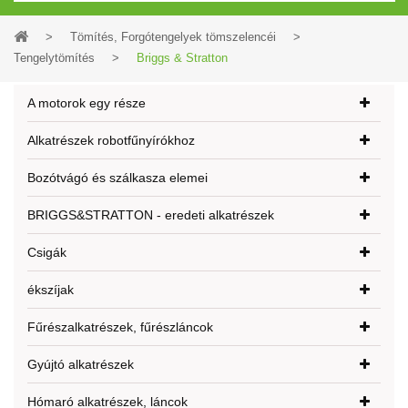
>
Tömítés, Forgótengelyek tömszelencéi
>
Tengelytömítés
>
Briggs & Stratton
A motorok egy része
Alkatrészek robotfűnyírókhoz
Bozótvágó és szálkasza elemei
BRIGGS&STRATTON - eredeti alkatrészek
Csigák
ékszíjak
Fűrészalkatrészek, fűrészláncok
Gyújtó alkatrészek
Hómaró alkatrészek, láncok