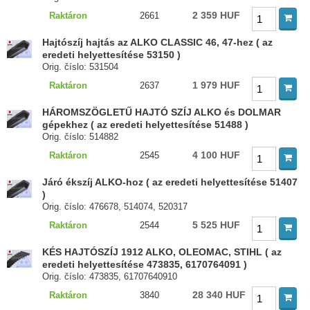
2 359 HUF
Raktáron
2661
Hajtószíj hajtás az ALKO CLASSIC 46, 47-hez ( az
eredeti helyettesítése 53150 )
Orig. číslo: 531504
1 979 HUF
Raktáron
2637
HÁROMSZÖGLETŰ HAJTÓ SZÍJ ALKO és DOLMAR
gépekhez ( az eredeti helyettesítése 51488 )
Orig. číslo: 514882
4 100 HUF
Raktáron
2545
Járó ékszíj ALKO-hoz ( az eredeti helyettesítése 51407
)
Orig. číslo: 476678, 514074, 520317
5 525 HUF
Raktáron
2544
KÉS HAJTÓSZÍJ 1912 ALKO, OLEOMAC, STIHL ( az
eredeti helyettesítése 473835, 6170764091 )
Orig. číslo: 473835, 61707640910
28 340 HUF
Raktáron
3840