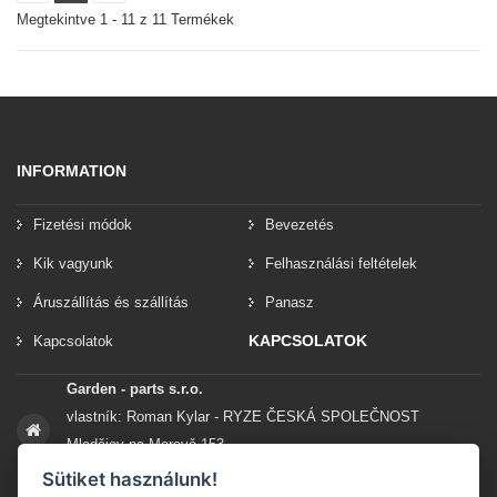
Megtekintve 1 - 11 z 11 Termékek
INFORMATION
Fizetési módok
Bevezetés
Kik vagyunk
Felhasználási feltételek
Áruszállítás és szállítás
Panasz
KAPCSOLATOK
Kapcsolatok
Garden - parts s.r.o.
vlastník: Roman Kylar - RYZE ČESKÁ SPOLEČNOST
Mladějov na Moravě 153
56935 Mladějov na Moravě
Sütiket használunk!