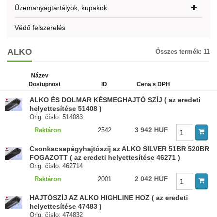
Üzemanyagtartályok, kupakok
Védő felszerelés
ALKO
Összes termék:
11
Název
Dostupnost
ID
Cena s DPH
ALKO ÉS DOLMAR KÉSMEGHAJTÓ SZÍJ ( az eredeti
helyettesítése 51408 )
Orig. číslo: 514083
3 942 HUF
Raktáron
2542
Csonkacsapágyhajtószíj az ALKO SILVER 51BR 520BR
FOGAZOTT ( az eredeti helyettesítése 46271 )
Orig. číslo: 462714
2 042 HUF
Raktáron
2001
HAJTÓSZÍJ AZ ALKO HIGHLINE HOZ ( az eredeti
helyettesítése 47483 )
Orig. číslo: 474832