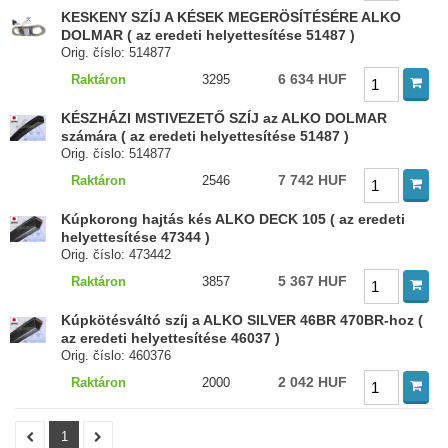
KESKENY SZÍJ A KÉSEK MEGERÖSÍTÉSÉRE ALKO
DOLMAR ( az eredeti helyettesítése 51487 )
Orig. číslo: 514877
6 634 HUF
Raktáron
3295
KÉSZHÁZI MSTIVEZETŐ SZÍJ az ALKO DOLMAR
számára ( az eredeti helyettesítése 51487 )
Orig. číslo: 514877
7 742 HUF
Raktáron
2546
Kúpkorong hajtás kés ALKO DECK 105 ( az eredeti
helyettesítése 47344 )
Orig. číslo: 473442
5 367 HUF
Raktáron
3857
Kúpkötésváltó szíj a ALKO SILVER 46BR 470BR-hoz (
az eredeti helyettesítése 46037 )
Orig. číslo: 460376
2 042 HUF
Raktáron
2000
1