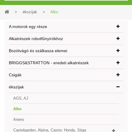
>
ékszíjak
>
Alko
A motorok egy része
Alkatrészek robotfűnyírókhoz
Bozótvágó és szálkasza elemei
BRIGGS&STRATTON - eredeti alkatrészek
Csigák
ékszíjak
AGS, AJ
Alko
Ariens
Castelgarden, Alpina, Castor, Honda, Stiga