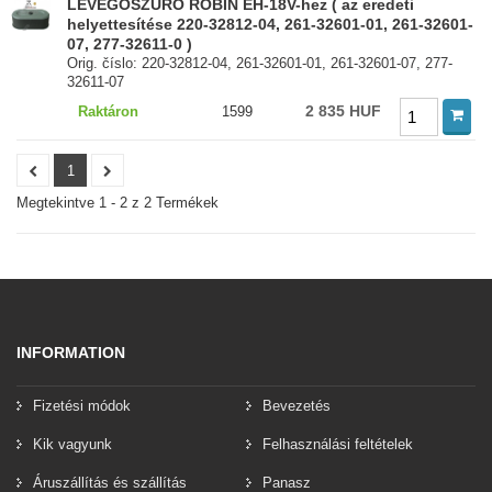
LEVEGŐSZŰRŐ ROBIN EH-18V-hez ( az eredeti
helyettesítése 220-32812-04, 261-32601-01, 261-32601-
07, 277-32611-0 )
Orig. číslo: 220-32812-04, 261-32601-01, 261-32601-07, 277-
32611-07
2 835 HUF
Raktáron
1599
1
Megtekintve 1 - 2 z 2 Termékek
INFORMATION
Fizetési módok
Bevezetés
Kik vagyunk
Felhasználási feltételek
Áruszállítás és szállítás
Panasz