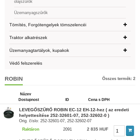
olajszűrők
Üzemanyagszűrők
Tömítés, Forgótengelyek tömszelencéi
Traktor alkatrészek
Üzemanyagtartályok, kupakok
Védő felszerelés
ROBIN
Összes termék:
2
Název
Dostupnost
ID
Cena s DPH
LEVEGŐSZŰRŐ ROBIN EC-12 EH-12-hez ( az eredeti
helyettesítése 252-32601-07, 252-32602-0 )
Orig. číslo: 252-32601-07, 252-32602-07
2 835 HUF
Raktáron
2091