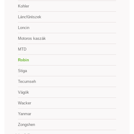
Kohler
Láncfűrészek
Loncin
Motoros kaszák
MTD
Robin
Stiga
Tecumseh
Vágók
Wacker
Yanmar
Zongshen