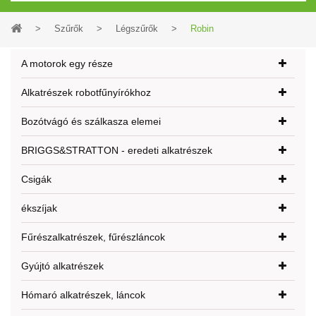
>
Szűrők
>
Légszűrők
>
Robin
A motorok egy része
Alkatrészek robotfűnyírókhoz
Bozótvágó és szálkasza elemei
BRIGGS&STRATTON - eredeti alkatrészek
Csigák
ékszíjak
Fűrészalkatrészek, fűrészláncok
Gyújtó alkatrészek
Hómaró alkatrészek, láncok