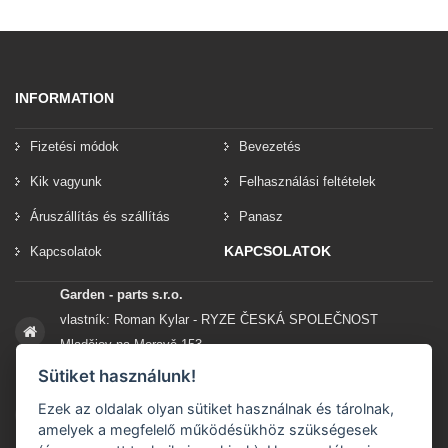
INFORMATION
Fizetési módok
Bevezetés
Kik vagyunk
Felhasználási feltételek
Áruszállítás és szállítás
Panasz
KAPCSOLATOK
Kapcsolatok
Garden - parts s.r.o.
vlastník: Roman Kylar - RYZE ČESKÁ SPOLEČNOST
Mladějov na Moravě 153
56935 Mladějov na Moravě
Sütiket használunk!
Ezek az oldalak olyan sütiket használnak és tárolnak,
+420 777 96 96 03
amelyek a megfelelő működésükhöz szükségesek