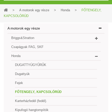
>
A motorok egy része
>
Honda
>
FŐTENGELY,
KAPCSOLÓRÚD
A motorok egy része
Briggs&Stratton
Csapágyak FAG, SKF
Honda
DUGATTYÚGYŰRŰK
Dugattyúk
Fejek
FŐTENGELY, KAPCSOLÓRÚD
Karterházfedél (fedél).
Kipufogó hangtompítók