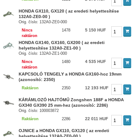
HONDA GX110, GX120 ( az eredeti helyettesítése
132A0-ZE0-00 )
Orig. číslo: 132A0-ZE0-000
5 150 HUF
Nincs
1478
raktáron
HONDA GX140, GX160, GX200 ( az eredeti
helyettesítése 132A0-ZE1-00 )
Orig. číslo: 132A0-ZE1-000
4 535 HUF
Nincs
1480
raktáron
KAPCSOLÓ TENGELY a HONDA GX160-hoz 19mm
(azonosító: 2350)
12 193 HUF
Raktáron
2350
KÁRÁMLOZÓ HAJTÓMŰ Zongshen 188F a HONDA
GX340 GX390 25 mm-hez (azonosító: 2286)
Orig. číslo: 100003872
22 011 HUF
Raktáron
2286
OJNICE a HONDA GX110, GX120 ( az eredeti
helyettesítése 132A0-ZE0-00 )