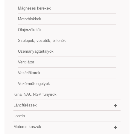
Mágneses kerekek
Motorblokkok
Olajérzékelők
Szelepek, vezetők, billenők
Üzemanyagtartályok
Ventilátor
Vezérlőkarok
Vezérműtengelyek
Kínai NAC NGP fűnyírók
Láncfűrészek
Loncin
Motoros kaszák