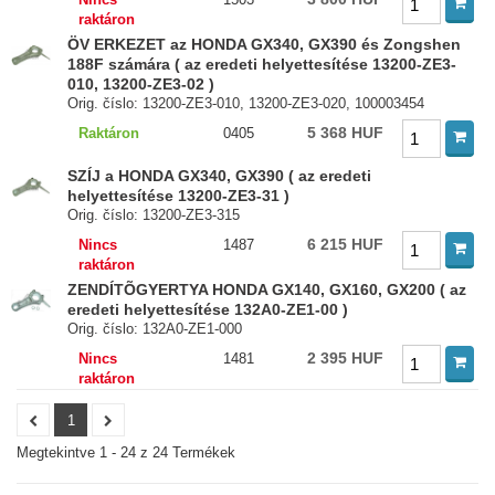
raktáron
ÖV ERKEZET az HONDA GX340, GX390 és Zongshen
188F számára ( az eredeti helyettesítése 13200-ZE3-
010, 13200-ZE3-02 )
Orig. číslo: 13200-ZE3-010, 13200-ZE3-020, 100003454
5 368 HUF
Raktáron
0405
SZÍJ a HONDA GX340, GX390 ( az eredeti
helyettesítése 13200-ZE3-31 )
Orig. číslo: 13200-ZE3-315
6 215 HUF
Nincs
1487
raktáron
ZENDÍTÕGYERTYA HONDA GX140, GX160, GX200 ( az
eredeti helyettesítése 132A0-ZE1-00 )
Orig. číslo: 132A0-ZE1-000
2 395 HUF
Nincs
1481
raktáron
1
Megtekintve 1 - 24 z 24 Termékek