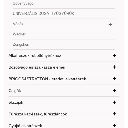
Sövényvágó
UNIVERZÁLIS DUGATTYÚGYŰRŰK
Vágók
Wacker
Zongshen
Alkatrészek robotfűnyírókhoz
Bozótvágó és szálkasza elemei
BRIGGS&STRATTON - eredeti alkatrészek
Csigák
ékszíjak
Fűrészalkatrészek, fűrészláncok
Gyújtó alkatrészek