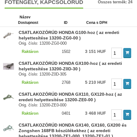
FŐTENGELY, KAPCSOLÓRÚD
Összes termék:
24
Název
Dostupnost
ID
Cena s DPH
CSATLAKOZÓRÚD HONDA G100-hoz ( az eredeti
helyettesítése 13200-ZG0-00 )
Orig. číslo: 13200-ZG0-000
3 151 HUF
Raktáron
1502
CSATLAKOZÓRÚD HONDA GX100-hoz ( az eredeti
helyettesítése 13200-Z0D-30 )
Orig. číslo: 13200-Z0D-305
5 210 HUF
Raktáron
2768
CSATLAKOZÓRÚD HONDA GX110, GX120-hoz ( az
eredeti helyettesítése 13200-ZE0-00 )
Orig. číslo: 13200-ZE0-000
3 468 HUF
Raktáron
0401
CSATLAKOZÓRÚD HONDA GX140, GX160, GX200 és
Zongshen 168FB készülékekhez ( az eredeti
helyettesítése 13200-ZE1-000, 13200-ZE1-01 )