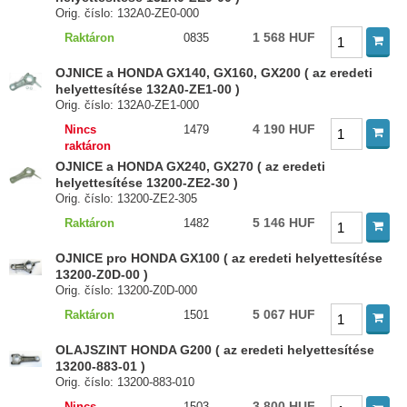
Orig. číslo: 132A0-ZE0-000
1 568 HUF
Raktáron
0835
OJNICE a HONDA GX140, GX160, GX200 ( az eredeti
helyettesítése 132A0-ZE1-00 )
Orig. číslo: 132A0-ZE1-000
4 190 HUF
Nincs
1479
raktáron
OJNICE a HONDA GX240, GX270 ( az eredeti
helyettesítése 13200-ZE2-30 )
Orig. číslo: 13200-ZE2-305
5 146 HUF
Raktáron
1482
OJNICE pro HONDA GX100 ( az eredeti helyettesítése
13200-Z0D-00 )
Orig. číslo: 13200-Z0D-000
5 067 HUF
Raktáron
1501
OLAJSZINT HONDA G200 ( az eredeti helyettesítése
13200-883-01 )
Orig. číslo: 13200-883-010
3 800 HUF
Nincs
1503