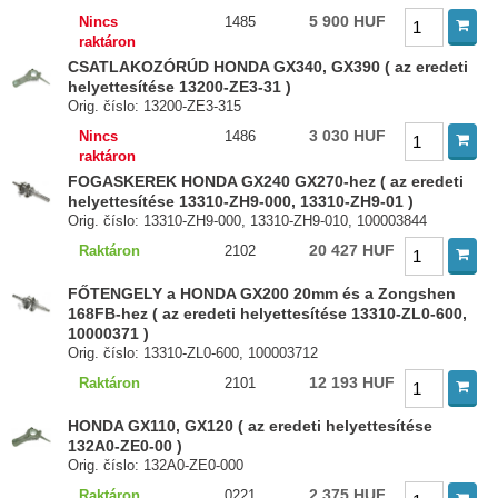
5 900 HUF
Nincs
1485
raktáron
CSATLAKOZÓRÚD HONDA GX340, GX390 ( az eredeti
helyettesítése 13200-ZE3-31 )
Orig. číslo: 13200-ZE3-315
3 030 HUF
Nincs
1486
raktáron
FOGASKEREK HONDA GX240 GX270-hez ( az eredeti
helyettesítése 13310-ZH9-000, 13310-ZH9-01 )
Orig. číslo: 13310-ZH9-000, 13310-ZH9-010, 100003844
20 427 HUF
Raktáron
2102
FŐTENGELY a HONDA GX200 20mm és a Zongshen
168FB-hez ( az eredeti helyettesítése 13310-ZL0-600,
10000371 )
Orig. číslo: 13310-ZL0-600, 100003712
12 193 HUF
Raktáron
2101
HONDA GX110, GX120 ( az eredeti helyettesítése
132A0-ZE0-00 )
Orig. číslo: 132A0-ZE0-000
2 375 HUF
Raktáron
0221