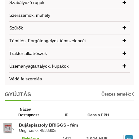
Szabályozó rugók
Szerszámok, műhely
Szűrők
Tömítés, Forgótengelyek tömszelencéi
Traktor alkatrészek
Üzemanyagtartályok, kupakok
Védő felszerelés
GYÚJTÁS
Összes termék:
6
Název
Dostupnost
ID
Cena s DPH
Bujáspisztoly BRIGGS - fém
Orig. číslo: 493880S
2 024 HUF
Raktáron
1412