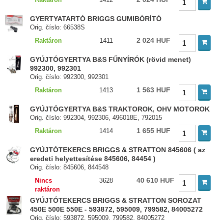
GYERTYATARTÓ BRIGGS GUMIBÓRÍTÓ
Orig. číslo: 66538S
2 024 HUF
Raktáron
1411
GYÚJTÓGYERTYA B&S FŰNYÍRÓK (rövid menet)
992300, 992301
Orig. číslo: 992300, 992301
1 563 HUF
Raktáron
1413
GYÚJTÓGYERTYA B&S TRAKTOROK, OHV MOTOROK
Orig. číslo: 992304, 992306, 496018E, 792015
1 655 HUF
Raktáron
1414
GYÚJTÓTEKERCS BRIGGS & STRATTON 845606 ( az
eredeti helyettesítése 845606, 84454 )
Orig. číslo: 845606, 844548
40 610 HUF
Nincs
3628
raktáron
GYÚJTÓTEKERCS BRIGGS & STRATTON SOROZAT
450E 500E 550E - 593872, 595009, 799582, 84005272
Orig. číslo: 593872, 595009, 799582, 84005272