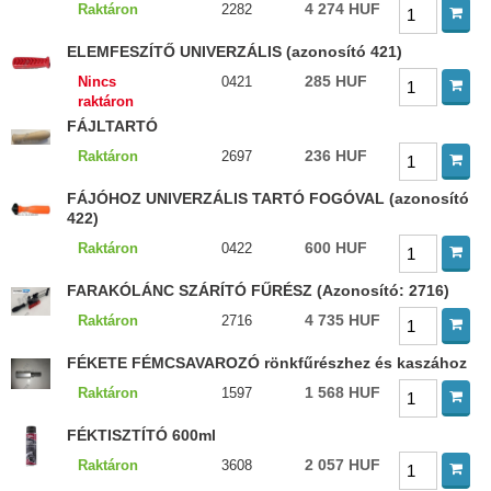
4 274 HUF
Raktáron
2282
ELEMFESZÍTŐ UNIVERZÁLIS (azonosító 421)
285 HUF
Nincs
0421
raktáron
FÁJLTARTÓ
236 HUF
Raktáron
2697
FÁJÓHOZ UNIVERZÁLIS TARTÓ FOGÓVAL (azonosító
422)
600 HUF
Raktáron
0422
FARAKÓLÁNC SZÁRÍTÓ FŰRÉSZ (Azonosító: 2716)
4 735 HUF
Raktáron
2716
FÉKETE FÉMCSAVAROZÓ rönkfűrészhez és kaszához
1 568 HUF
Raktáron
1597
FÉKTISZTÍTÓ 600ml
2 057 HUF
Raktáron
3608