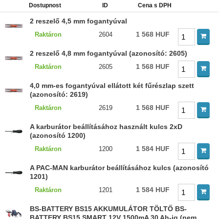
Dostupnost
ID
Cena s DPH
2 reszelő 4,5 mm fogantyúval
1 568 HUF
Raktáron
2604
2 reszelő 4,8 mm fogantyúval (azonosító: 2605)
1 568 HUF
Raktáron
2605
4,0 mm-es fogantyúval ellátott két fűrészlap szett
(azonosító: 2619)
1 568 HUF
Raktáron
2619
A karburátor beállításához használt kulcs 2xD
(azonosító 1200)
1 584 HUF
Raktáron
1200
A PAC-MAN karburátor beállításához kulcs (azonosító
1201)
1 584 HUF
Raktáron
1201
BS-BATTERY BS15 AKKUMULÁTOR TÖLTŐ BS-
BATTERY BS15 SMART 12V 1500mA 30 Ah-ig (nem