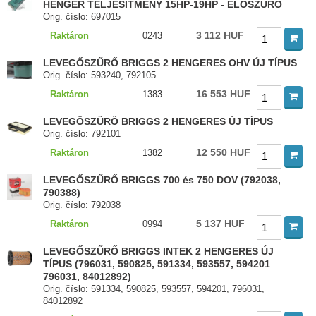
HENGER TELJESÍTMÉNY 15HP-19HP - ELŐSZŰRŐ
Orig. číslo: 697015
3 112 HUF
Raktáron
0243
LEVEGŐSZŰRŐ BRIGGS 2 HENGERES OHV ÚJ TÍPUS
Orig. číslo: 593240, 792105
16 553 HUF
Raktáron
1383
LEVEGŐSZŰRŐ BRIGGS 2 HENGERES ÚJ TÍPUS
Orig. číslo: 792101
12 550 HUF
Raktáron
1382
LEVEGŐSZŰRŐ BRIGGS 700 és 750 DOV (792038,
790388)
Orig. číslo: 792038
5 137 HUF
Raktáron
0994
LEVEGŐSZŰRŐ BRIGGS INTEK 2 HENGERES ÚJ
TÍPUS (796031, 590825, 591334, 593557, 594201
796031, 84012892)
Orig. číslo: 591334, 590825, 593557, 594201, 796031,
84012892