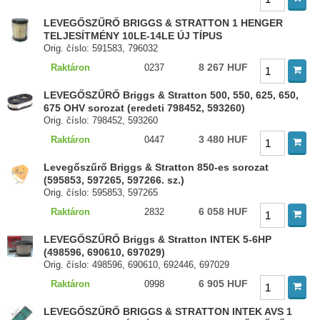
LEVEGŐSZŰRŐ BRIGGS & STRATTON 1 HENGER
TELJESÍTMÉNY 10LE-14LE ÚJ TÍPUS
Orig. číslo: 591583, 796032
8 267 HUF
Raktáron
0237
LEVEGŐSZŰRŐ Briggs & Stratton 500, 550, 625, 650,
675 OHV sorozat (eredeti 798452, 593260)
Orig. číslo: 798452, 593260
3 480 HUF
Raktáron
0447
Levegőszűrő Briggs & Stratton 850-es sorozat
(595853, 597265, 597266. sz.)
Orig. číslo: 595853, 597265
6 058 HUF
Raktáron
2832
LEVEGŐSZŰRŐ Briggs & Stratton INTEK 5-6HP
(498596, 690610, 697029)
Orig. číslo: 498596, 690610, 692446, 697029
6 905 HUF
Raktáron
0998
LEVEGŐSZŰRŐ BRIGGS & STRATTON INTEK AVS 1