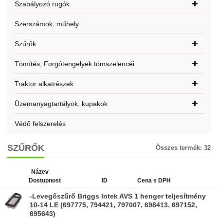
Szabályozó rugók
Szerszámok, műhely
Szűrők
Tömítés, Forgótengelyek tömszelencéi
Traktor alkatrészek
Üzemanyagtartályok, kupakok
Védő felszerelés
SZŰRŐK
Összes termék:
32
Název
Dostupnost
ID
Cena s DPH
-Levegőszűrő Briggs Intek AVS 1 henger teljesítmény
10-14 LE (697775, 794421, 797007, 698413, 697152,
695643)