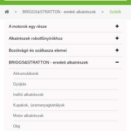
>
BRIGGS&STRATTON - eredeti alkatrészek
>
Szűrők
A motorok egy része
Alkatrészek robotfűnyírókhoz
Bozótvágó és szálkasza elemei
BRIGGS&STRATTON - eredeti alkatrészek
Akkumulátorok
Gyújtás
Indító alkatrészek
Kupakok, üzemanyagtartályok
Motor alkatrészek
Olaj