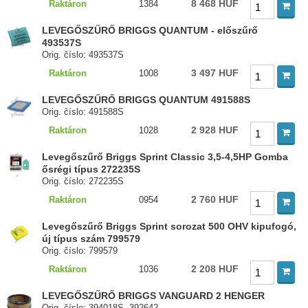
8 468 HUF
Raktáron
1384
LEVEGŐSZŰRŐ BRIGGS QUANTUM - előszűrő
493537S
Orig. číslo: 493537S
3 497 HUF
Raktáron
1008
LEVEGŐSZŰRŐ BRIGGS QUANTUM 491588S
Orig. číslo: 491588S
2 928 HUF
Raktáron
1028
Levegőszűrő Briggs Sprint Classic 3,5-4,5HP Gomba
ősrégi típus 272235S
Orig. číslo: 272235S
2 760 HUF
Raktáron
0954
Levegőszűrő Briggs Sprint sorozat 500 OHV kipufogó,
új típus szám 799579
Orig. číslo: 799579
2 208 HUF
Raktáron
1036
LEVEGŐSZŰRŐ BRIGGS VANGUARD 2 HENGER
Orig. číslo: 394018S, 392642