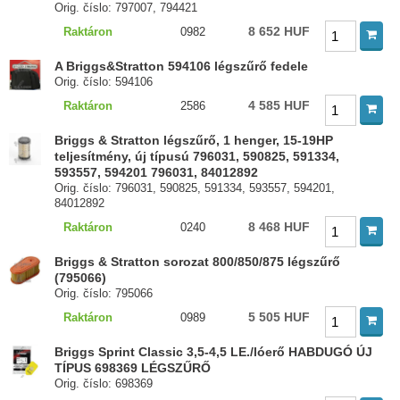
Orig. číslo: 797007, 794421
8 652 HUF
Raktáron
0982
A Briggs&Stratton 594106 légszűrő fedele
Orig. číslo: 594106
4 585 HUF
Raktáron
2586
Briggs & Stratton légszűrő, 1 henger, 15-19HP
teljesítmény, új típusú 796031, 590825, 591334,
593557, 594201 796031, 84012892
Orig. číslo: 796031, 590825, 591334, 593557, 594201,
84012892
8 468 HUF
Raktáron
0240
Briggs & Stratton sorozat 800/850/875 légszűrő
(795066)
Orig. číslo: 795066
5 505 HUF
Raktáron
0989
Briggs Sprint Classic 3,5-4,5 LE./lóerő HABDUGÓ ÚJ
TÍPUS 698369 LÉGSZŰRŐ
Orig. číslo: 698369