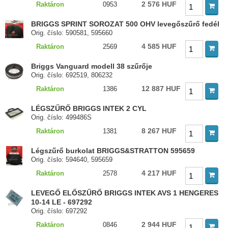
2 576 HUF
Raktáron
0953
BRIGGS SPRINT SOROZAT 500 OHV levegőszűrő fedél
Orig. číslo: 590581, 595660
4 585 HUF
Raktáron
2569
Briggs Vanguard modell 38 szűrője
Orig. číslo: 692519, 806232
12 887 HUF
Raktáron
1386
LÉGSZŰRŐ BRIGGS INTEK 2 CYL
Orig. číslo: 499486S
8 267 HUF
Raktáron
1381
Légszűrő burkolat BRIGGS&STRATTON 595659
Orig. číslo: 594640, 595659
4 217 HUF
Raktáron
2578
LEVEGŐ ELŐSZŰRŐ BRIGGS INTEK AVS 1 HENGERES
10-14 LE - 697292
Orig. číslo: 697292
2 944 HUF
Raktáron
0846